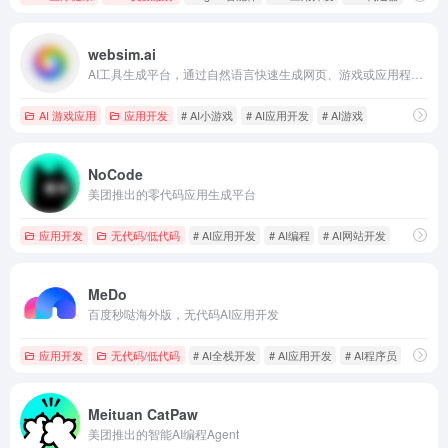
websim.ai
AI工具生成平台，通过自然语言快速生成网页、游戏或应用程序。
AI 游戏应用
应用开发
# AI小游戏
# AI应用开发
# AI游戏
NoCode
美团推出的零代码应用生成平台
应用开发
无代码/低代码
# AI应用开发
# AI编程
# AI网站开发
MeDo
百度秒哒海外版，无代码AI应用开发
应用开发
无代码/低代码
# AI全栈开发
# AI应用开发
# AI程序员
Meituan CatPaw
美团推出的智能AI编程Agent