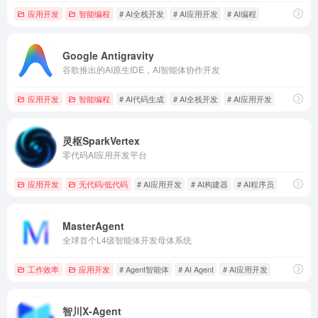
应用开发
智能编程
# AI全栈开发
# AI应用开发
# AI编程
Google Antigravity
谷歌推出的AI原生IDE，AI智能体协作开发
应用开发
智能编程
# AI代码生成
# AI全栈开发
# AI应用开发
灵枢SparkVertex
零代码AI应用开发平台
应用开发
无代码/低代码
# AI应用开发
# AI构建器
# AI程序员
MasterAgent
全球首个L4级智能体开发母体系统
工作效率
应用开发
# Agent智能体
# AI Agent
# AI应用开发
智川X-Agent