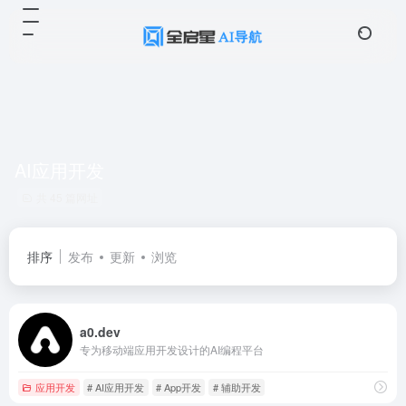
AI应用开发
共 45 篇网址
排序
发布
更新
浏览
a0.dev
专为移动端应用开发设计的AI编程平台
应用开发
# AI应用开发
# App开发
# 辅助开发