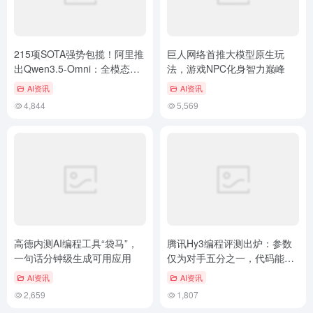
215项SOTA强势包揽！阿里推
巨人网络首推大模型原生玩
出Qwen3.5-Omni：全模态能
法，游戏NPC化身智力巅峰
力全面超越Gemini
AI资讯
AI资讯
4,844
5,569
高德内测AI编程工具“袋马”，
腾讯Hy3编程评测出炉：参数
一句话分钟级生成可用应用
仅为对手五分之一，代码能力
持平DeepSeek-V4-Pro
AI资讯
AI资讯
2,659
1,807