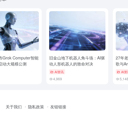
rok Computer智能
旧金山地下机器人角斗场：AI驱
27年
启动大规模公测
动人形机器人的致命对决
歌与An
防线
AI资讯
AI资
4,969
5,14
关于我们
隐私政策
友链链接