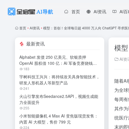
首页
AI资讯
AI
首页
•
AI资讯
•
模型：首创！全球每日超 4000 万人向 ChatGPT 寻求
最新资讯
模型
Alphabet 发债 250 亿美元、软银质押
AI资
OpenAI 股权借 100 亿：AI 军备竞赛烧钱无
休止
183
宇树科技王兴兴：将持续攻关具身智能技术，
随着A
研发人形机器人等新型产品
241
为全球
火山引擎发布Seedance2.5API，视频生成能
每周有
力全面提升
其作为
255
小米智能摄像机 4 Max AI 变焦版现货发售：
统医疗
内置 AI 大模型，售价 799 元
末的即
224