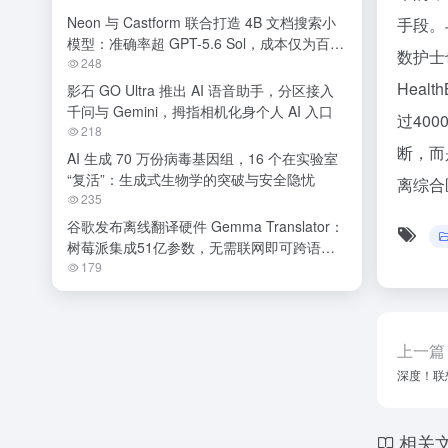
Neon 与 Castform 联合打造 4B 文档搜索小
手段。
模型：准确率超 GPT-5.6 Sol，成本仅为百分
数护士
之一
248
Hea
影石 GO Ultra 推出 AI 语音助手，分区接入
千问与 Gemini，拇指相机化身个人 AI 入口
过40
218
断，而
AI 生成 70 万份病毒基因组，16 个在实验室
“复活”：生成式生物学的突破与安全隐忧
离综合
235
谷歌发布离线翻译硬件 Gemma Translator：
树莓派集成51亿参数，无需联网即可跨语种
交流
179
上一篇
深度！联
相关