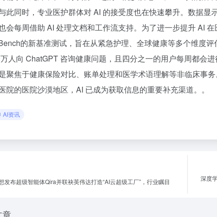
与此同时，专业医护群体对 AI 的接受度也在快速攀升。数据显示，
也会每周借助 AI 处理文档和工作流支持。为了进一步提升 AI 在
lthBench的新基准测试，旨在从紧急护理、全球健康等多个维度评估
00万人向 ChatGPT 咨询健康问题，且四分之一的用户每周都会
是聚焦于健康保险对比、账单处理和医学术语理解等非临床事务。
医院的医院沙漠地区，AI 已成为获取信息的重要补充渠道。。
AI资讯
深度学
想发布超级智能体Qira并联袂英伟达打造“AI云超级工厂”，行业瞩目
文章