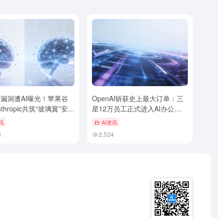
老漏洞遭AI曝光！苹果谷
OpenAI斩获史上最大订单：三
thropic共筑“玻璃翼”安全
星12万员工正式进入AI办公时
代
讯
AI资讯
8
2,524