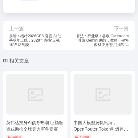
上一篇
下一篇
前瞻！福特2026CES 官宣:AI 助
算法：行业级！谷歌 Classroom
手明年上线，2028年直指“无视
升级:Gemini 助阵，教师一键将
线”自动驾驶
教材变身“热门播客”...
相关文章
英伟达投身AI债务热潮 巨额融
中国大模型扬帆出海，
资或助推全球算力军备竞赛
OpenRouter Token引爆跨境
科技热潮！
AI资讯
AI资讯