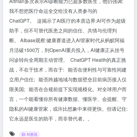
Altman多次表示AI诊断能力已超多数医生，他仍强调:
我不想把医疗命运全交给没有人类参与的
ChatGPT。 这揭示了AI医疗的本质边界:AI可作为超级
助手，但不可替代医患之间的信任、共情与伦理判
断。 AIbase观察:健康赛道进入AI管家时代从蚂蚁阿福
月活破1500万，到OpenAI重兵投入，AI健康正从挂号
问诊转向全周期主动管理。 ChatGPT Health的真正挑
战，不在于技术，而在于: 能否在便利性与可靠性间建
立用户信任; 能否跨越地域与数据壁垒目前病历接入仅
限美国; 能否在合规前提下实现规模化。对全球用户而
言，一个能看懂你所有健康数据、懂医学、会提醒、守
隐私的AI健康管家，或许比想象中来得更快。但请记住:
它永远是医生的助手，而非替代者。。
AI资讯