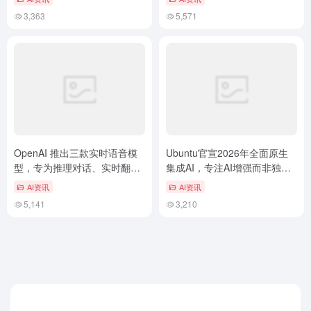
3,363
5,571
OpenAI 推出三款实时语音模
Ubuntu官宣2026年全面原生
型，专为推理对话、实时翻译
集成AI，专注AI增强而非独立
及实时转录打造
产品
AI资讯
AI资讯
5,141
3,210