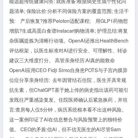
能远超传统健康问答: 就医准备:根据病史生成个性化问
题清单; 保险比价:分析不同保险方案的覆盖范围; 生活干
预: 产后恢复?推荐Peloton适配课程; 用GLP1药物想
增肌?生成高蛋白食谱Instacart购物清单; 护理总结:将复
杂医嘱提炼为清晰行动项。OpenAI还推出HealthBench
评估框架，以医生标准对AI进行安全、可理解性、转诊
建议三大维度打分。 高管亲身经历:AI真的能救命
OpenAI应用CEO Fidji Simo自身患POTS与子宫内膜异
位症分享亲身经历: 去年因肾结石住院，医生开具常规
抗生素，但ChatGPT基于她上传的病史指出该药可能引
发既往严重感染复发。住院医师确认后紧急换药，并坦
言:查房每人仅5分钟，病历系统根本看不出这种风险。
这一案例印证了AI在信息整合与风险预警上的独特价
值。 CEO的矛盾:信AI，但不信无医生的AI尽管Sam