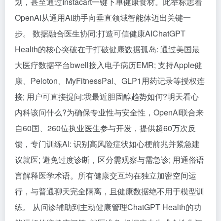
划，甚至通过Instacart一键下单健康食材。此举标志着
OpenAI从通用AI助手向垂直领域智能体迈出关键一
步。 数据融合医生协同:打造可信健康AIChatGPT
Health的核心突破在于打破健康数据孤岛: 通过美国最
大医疗数据平台bwell接入电子病历EMR; 支持Apple健
康、Peloton、MyFitnessPal、GLP1用药记录等授权连
接; 用户可直接提问:我最近胆固醇趋势如何?明天看心
内科该问什么?为确保专业性与安全性，OpenAI联合来
自60国、260位执业医生参与开发，提供超60万次反
馈，专门训练AI: 识别高风险症状如心梗前兆并紧急建
议就医; 避免过度诊断，区分需观察与需急诊; 用通俗语
言解释医学术语。所有健康交互均在独立加密空间运
行，与普通聊天完全隔离，且健康数据绝不用于模型训
练。 从问诊辅助到主动健康管理ChatGPT Health的功