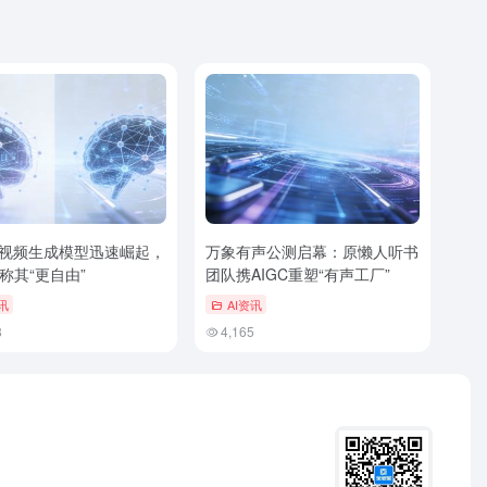
I视频生成模型迅速崛起，
万象有声公测启幕：原懒人听书
称其“更自由”
团队携AIGC重塑“有声工厂”
讯
AI资讯
8
4,165