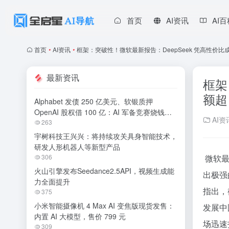
首页
AI资讯
AI
首页
•
AI资讯
•
框架：突破性！微软最新报告：DeepSeek 凭高性价比
最新资讯
框架
额超
Alphabet 发债 250 亿美元、软银质押
OpenAI 股权借 100 亿：AI 军备竞赛烧钱无
AI资
休止
263
宇树科技王兴兴：将持续攻关具身智能技术，
研发人形机器人等新型产品
306
微软最
火山引擎发布Seedance2.5API，视频生成能
出极强
力全面提升
指出，
375
小米智能摄像机 4 Max AI 变焦版现货发售：
发展中
内置 AI 大模型，售价 799 元
场迅速
309