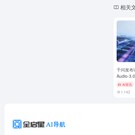
相关
千问发布
Audio-
控，实时
AI资讯
秒
1,142