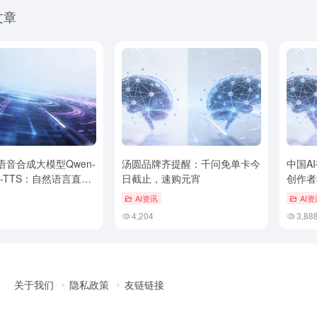
文章
语音合成大模型Qwen-
汤圆品牌齐提醒：千问免单卡今
中国A
3.0-TTS：自然语言直
日截止，速购元宵
创作者
版首包延迟降至300毫
AI资讯
AI资
4,204
3,88
关于我们
隐私政策
友链链接