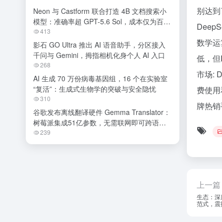
别达到
Neon 与 Castform 联合打造 4B 文档搜索小
模型：准确率超 GPT-5.6 Sol，成本仅为百分
Dee
之一
413
数学运
影石 GO Ultra 推出 AI 语音助手，分区接入
千问与 Gemini，拇指相机化身个人 AI 入口
低，但
268
市场:
AI 生成 70 万份病毒基因组，16 个在实验室
“复活”：生成式生物学的突破与安全隐忧
费使用
310
牌热销
谷歌发布离线翻译硬件 Gemma Translator：
树莓派集成51亿参数，无需联网即可跨语种
交流
239
上一篇
生态：深
范式，震