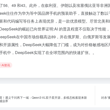
了56、49 和43。此外，在叙利亚、伊朗以及埃塞俄比亚等非
pSeek往往作为华为等中国品牌手机的预装助手，直接触达了数以
算和代码编写等任务上表现优异，是一款优质模型。尽管北美和
DeepSeek的崛起已向世界证明:AI 的普及程度不仅取决于性
 DeepSeek在中国市场份额高达89，并在俄罗斯、白俄罗斯等发展
和开源属性，DeepSeek大幅降低了门槛，成为对价格敏感地区
手机中，DeepSeek实现了在全球范围内的快速扩张。。
AI资讯
度！通义千问再下一城：Qwen3-VL双子星开源，多模态检索迎来新
​封杀
撼业界