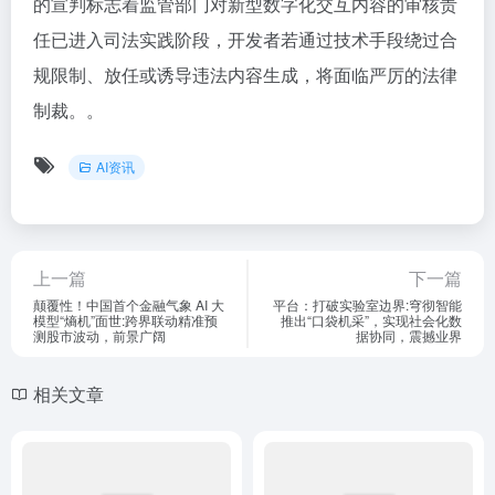
的宣判标志着监管部门对新型数字化交互内容的审核责
任已进入司法实践阶段，开发者若通过技术手段绕过合
规限制、放任或诱导违法内容生成，将面临严厉的法律
制裁。。
AI资讯
上一篇
下一篇
颠覆性！中国首个金融气象 AI 大
平台：打破实验室边界:穹彻智能
模型“熵机”面世:跨界联动精准预
推出“口袋机采”，实现社会化数
测股市波动，前景广阔
据协同，震撼业界
相关文章