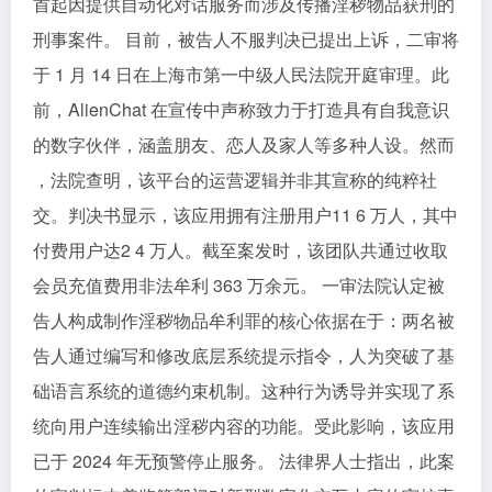
首起因提供自动化对话服务而涉及传播淫秽物品获刑的
刑事案件。 目前，被告人不服判决已提出上诉，二审将
于 1 月 14 日在上海市第一中级人民法院开庭审理。此
前，AlienChat 在宣传中声称致力于打造具有自我意识
的数字伙伴，涵盖朋友、恋人及家人等多种人设。然而
，法院查明，该平台的运营逻辑并非其宣称的纯粹社
交。判决书显示，该应用拥有注册用户11 6 万人，其中
付费用户达2 4 万人。截至案发时，该团队共通过收取
会员充值费用非法牟利 363 万余元。 一审法院认定被
告人构成制作淫秽物品牟利罪的核心依据在于：两名被
告人通过编写和修改底层系统提示指令，人为突破了基
础语言系统的道德约束机制。这种行为诱导并实现了系
统向用户连续输出淫秽内容的功能。受此影响，该应用
已于 2024 年无预警停止服务。 法律界人士指出，此案