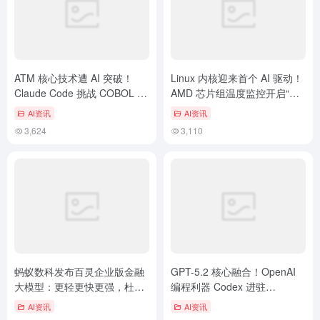
ATM 核心技术遭 AI 突破！
Linux 内核迎来首个 AI 驱动！
Claude Code 挑战 COBOL 霸
AMD 芯片组温度监控开启“智
主，IBM 单日市值缩水 13%
造”新纪元
AI资讯
AI资讯
3,624
3,110
蚂蚁数科发布百灵企业版金融
GPT-5.2 核心融合！OpenAI
大模型：更轻更快更强，杜绝
编程利器 Codex 进驻
无效Token消耗
JetBrains 全系工具，开发者效
AI资讯
AI资讯
能飙升