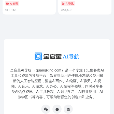
级”作品
长上下文与8类隐私识别
AI资讯
AI资讯
3,168
3,602
全启星AI导航 （quanqixing.com）是一个专注于汇集各类AI
工具和资源的导航平台，旨在帮助用户便捷地发现和使用最
新的人工智能应用，涵盖AI写作、AI绘画、AI聊天、AI视
频、AI音乐、AI游戏、AI办公、AI编程等领域，同时分享各
类AI热点资讯、AI工具教程、AI知识学习、AI行业应用、AI
教学图书等内容，可帮助增强您的创造力和业务。