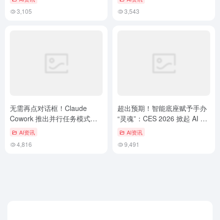
3,105
3,543
无需再点对话框！Claude
超出预期！​智能底座赋予手办
Cowork 推出并行任务模式，
“灵魂”：CES 2026 掀起 AI 收
助力4K办公自动化
藏品新浪潮，影响深远
AI资讯
AI资讯
4,816
9,491