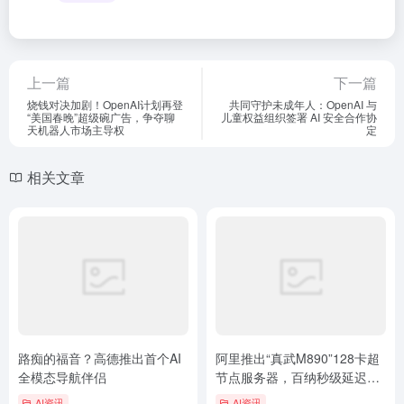
上一篇
下一篇
烧钱对决加剧！OpenAI计划再登
共同守护未成年人：OpenAI 与
“美国春晚”超级碗广告，争夺聊
儿童权益组织签署 AI 安全合作协
天机器人市场主导权
定
相关文章
路痴的福音？高德推出首个AI
阿里推出“真武M890”128卡超
全模态导航伴侣
节点服务器，百纳秒级延迟赋
能Agentic时代
AI资讯
AI资讯