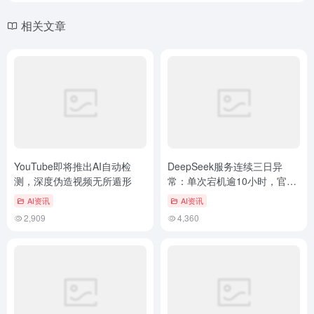
相关文章
YouTube即将推出AI自动检
DeepSeek服务连续三日异
测，深度伪造视频无所遁形
常：单次宕机逾10小时，官方
称现已完全恢复
AI资讯
AI资讯
2,909
4,360