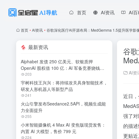
首页
AI资讯
AI
首页
•
AI资讯
•
谷歌深化医疗AI开源布局：MedGemma 1.5提升医学
最新资讯
谷歌
Med
Alphabet 发债 250 亿美元、软银质押
OpenAI 股权借 100 亿：AI 军备竞赛烧钱无
AI资
休止
203
宇树科技王兴兴：将持续攻关具身智能技术，
研发人形机器人等新型产品
241
近日，
火山引擎发布Seedance2.5API，视频生成能
Med
力全面提升
强了对
255
小米智能摄像机 4 Max AI 变焦版现货发售：
的描述
内置 AI 大模型，售价 799 元
更贴近
224