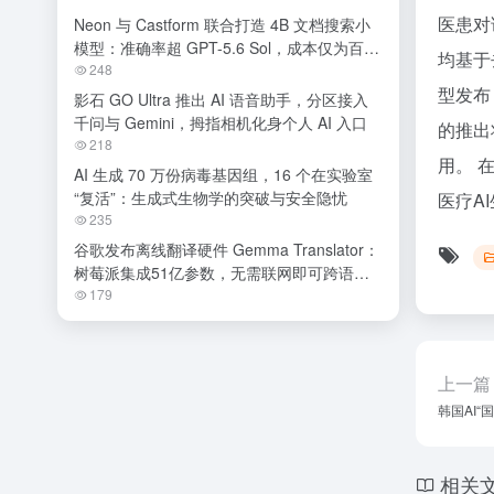
医患对
Neon 与 Castform 联合打造 4B 文档搜索小
模型：准确率超 GPT-5.6 Sol，成本仅为百分
均基于
之一
248
型发布
影石 GO Ultra 推出 AI 语音助手，分区接入
千问与 Gemini，拇指相机化身个人 AI 入口
的推出
218
用。 
AI 生成 70 万份病毒基因组，16 个在实验室
“复活”：生成式生物学的突破与安全隐忧
医疗A
235
谷歌发布离线翻译硬件 Gemma Translator：
树莓派集成51亿参数，无需联网即可跨语种
交流
179
上一篇
韩国AI
相关