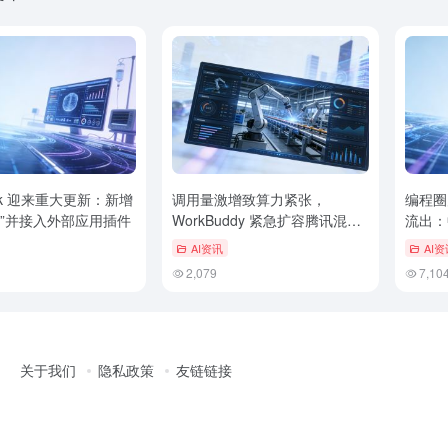
Work 迎来重大更新：新增
调用量激增致算力紧张，
编程圈
式”并接入外部应用插件
WorkBuddy 紧急扩容腾讯混元
流出：
Hy3 模型
能？
AI资讯
AI资
2,079
7,10
关于我们
隐私政策
友链链接