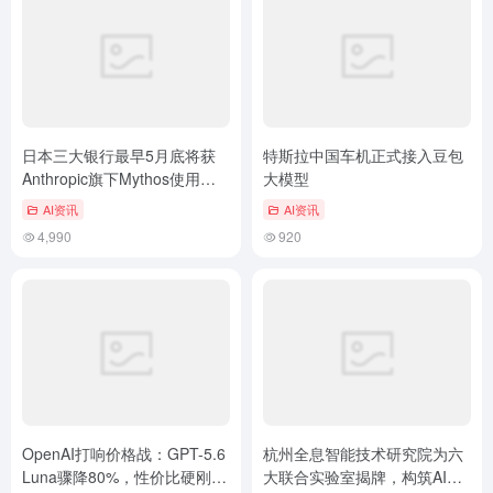
日本三大银行最早5月底将获
特斯拉中国车机正式接入豆包
Anthropic旗下Mythos使用权
大模型
限，公私协作应对安全风险
AI资讯
AI资讯
4,990
920
OpenAI打响价格战：GPT-5.6
杭州全息智能技术研究院为六
Luna骤降80%，性价比硬刚
大联合实验室揭牌，构筑AI科