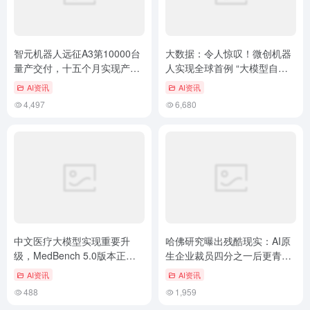
智元机器人远征A3第10000台
大数据：令人惊叹！微创机器
量产交付，十五个月实现产能
人实现全球首例 “大模型自主
十倍跃升
手术”，开启智能医疗新纪元！
AI资讯
AI资讯
4,497
6,680
中文医疗大模型实现重要升
哈佛研究曝出残酷现实：AI原
级，MedBench 5.0版本正式
生企业裁员四分之一后更青睐
发布，筑牢安全防线
“老法师”，应届生遇冷
AI资讯
AI资讯
488
1,959