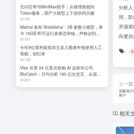
无问芯穹与MiniMax联手：从推理效能到
分析人
Token服务，国产大模型上下游协同共建
同，阶
191
开源策
Mistral 发布 Shieldstral：3B 参数小模型，单
卡 16GB 即可运行多模态审核，声称达到开
向更自
源 SOTA
107
今年8位普利策奖得主及入围者申报使用人工
智能，创纪录
136
Visa 斥资 24 亿美元收购 AI 反欺诈公司
BioCatch：月均分析 190 亿次交互，从源头
阻断金融诈骗
201
上一篇
买断用户遭
用户
相关