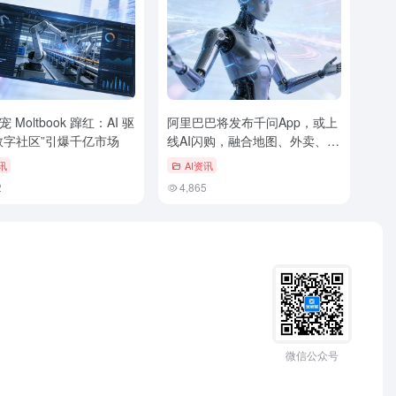
 Moltbook 蹿红：AI 驱
阿里巴巴将发布千问App，或上
数字社区”引爆千亿市场
线AI闪购，融合地图、外卖、购
物与健康服务
讯
AI资讯
2
4,865
微信公众号