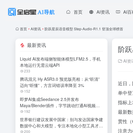
首页
AI资讯
AI
首页
•
AI资讯
•
阶跃星辰语音模型 Step-Audio-R1.1 登顶全球榜首
最新资讯
阶跃
Liquid AI发布端侧智能体模型LFM2.5，手机
AI资
本地运行无需云端API
233
腾讯混元 Hy ASR3.0 预览版亮相：从“听清”
近日，阶
迈向“听懂”，方言词错误率降至 3%
152
单中登
即梦AI集成Seedance 2.5并发布
指标上
Maya/Blender插件，字节跳动打通AI视频专
最新数据
业创作全链路
192
世界银行建议发展中国家：别与发达国家争建
贯性（C
数据中心和大模型，专注本地化小型工具才是
注意力
明智之举
200