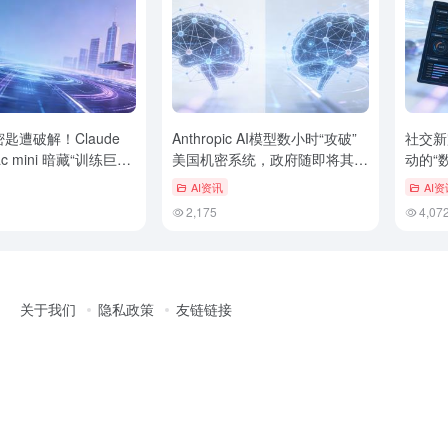
密匙遭破解！Claude
Anthropic AI模型数小时“攻破”
社交新宠
 mini 暗藏“训练巨
美国机密系统，政府随即将其
动的“
“封禁”
AI资讯
AI资
2,175
4,07
关于我们
隐私政策
友链链接