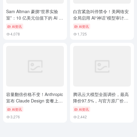
Sam Altman 豪掷“世界实验
白宫紧急叫停禁令！美网络安
室”：10 亿美元估值下的 AI 宏
全局启用 AI“神话”模型审计政
伟蓝图
府代码
AI资讯
AI资讯
4,078
1,725
容量翻倍价格不变！Anthropic
腾讯云大模型全面调价，最高
宣布 Claude Design 套餐上限
降价97.5%，与官方原厂价完
提升
全一致
AI资讯
AI资讯
3,276
2,442