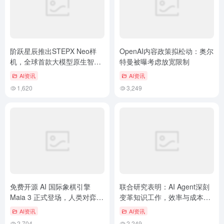
阶跃星辰推出STEPX Neo样
OpenAI内容政策拟松动：奥尔
机，全球首款大模型原生智能
特曼被曝考虑放宽限制
体手机正式亮相
AI资讯
AI资讯
1,620
3,249
免费开源 AI 国际象棋引擎
联合研究表明：AI Agent深刻
Maia 3 正式登场，人类对弈体
变革知识工作，效率与成本优
验再提升
势显著
AI资讯
AI资讯
2,704
2,249