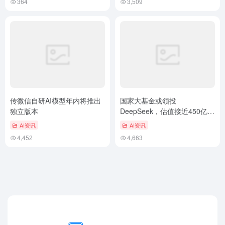
364
3,509
传微信自研AI模型年内将推出
国家大基金或领投
独立版本
DeepSeek，估值接近450亿美
元
AI资讯
AI资讯
4,452
4,663