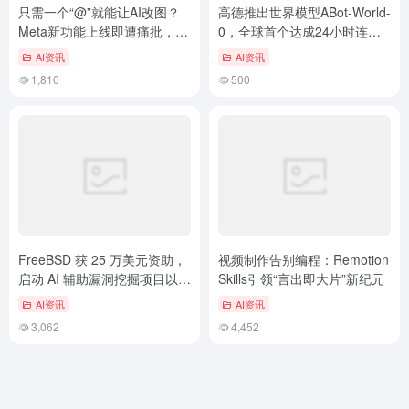
只需一个“@”就能让AI改图？
高德推出世界模型ABot-World-
Meta新功能上线即遭痛批，连
0，全球首个达成24小时连续
夜下架
稳定推理
AI资讯
AI资讯
1,810
500
FreeBSD 获 25 万美元资助，
视频制作告别编程：Remotion
启动 AI 辅助漏洞挖掘项目以增
Skills引领“言出即大片”新纪元
强开源系统安全
AI资讯
AI资讯
3,062
4,452