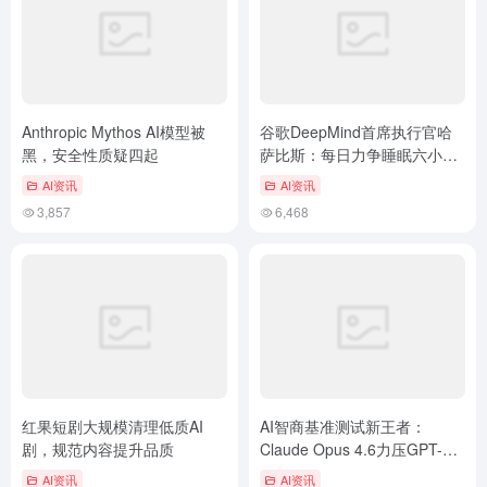
Anthropic Mythos AI模型被
谷歌DeepMind首席执行官哈
黑，安全性质疑四起
萨比斯：每日力争睡眠六小
时，深夜一点方进入高效状态
AI资讯
AI资讯
3,857
6,468
红果短剧大规模清理低质AI
AI智商基准测试新王者：
剧，规范内容提升品质
Claude Opus 4.6力压GPT-5.2
登顶
AI资讯
AI资讯