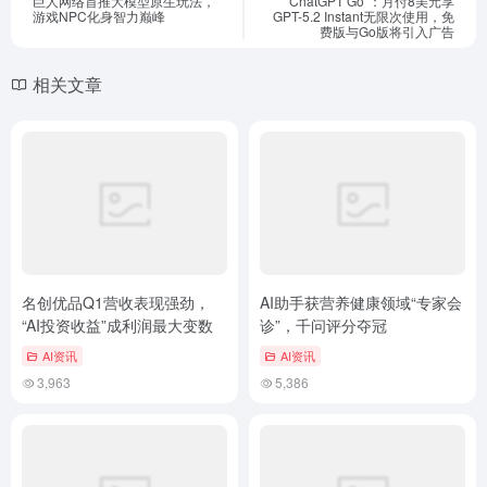
巨人网络首推大模型原生玩法，
“ChatGPT Go”：月付8美元享
游戏NPC化身智力巅峰
GPT-5.2 Instant无限次使用，免
费版与Go版将引入广告
相关文章
名创优品Q1营收表现强劲，
AI助手获营养健康领域“专家会
“AI投资收益”成利润最大变数
诊”，千问评分夺冠
AI资讯
AI资讯
3,963
5,386