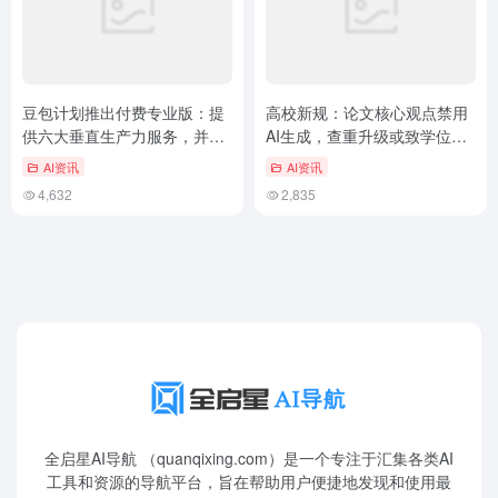
豆包计划推出付费专业版：提
高校新规：论文核心观点禁用
供六大垂直生产力服务，并澄
AI生成，查重升级或致学位不
清“降质促费”传闻
保
AI资讯
AI资讯
4,632
2,835
全启星AI导航 （quanqixing.com）是一个专注于汇集各类AI
工具和资源的导航平台，旨在帮助用户便捷地发现和使用最