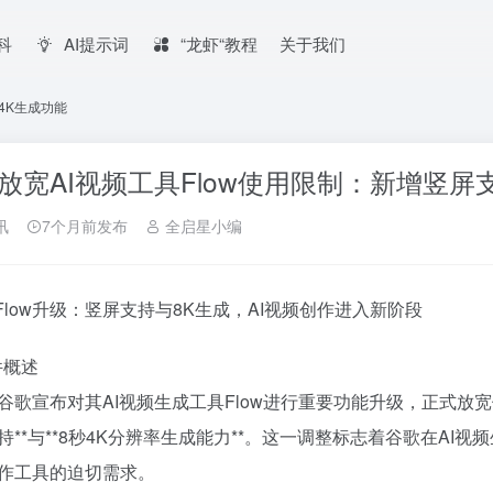
百科
AI提示词
“龙虾“教程
关于我们
4K生成功能
放宽AI视频工具Flow使用限制：新增竖屏
讯
7个月前发布
全启星小编
歌Flow升级：竖屏支持与8K生成，AI视频创作进入新阶段
件概述
谷歌宣布对其AI视频生成工具Flow进行重要功能升级，正式放
持**与**8秒4K分辨率生成能力**。这一调整标志着谷歌在A
作工具的迫切需求。