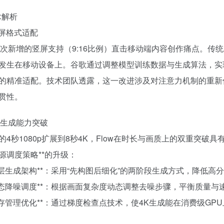
术解析
竖屏格式适配
w此次新增的竖屏支持（9:16比例）直击移动端内容创作痛点。传
发生在移动设备上。谷歌通过调整模型训练数据与生成算法，实现了对短视频
的精准适配。技术团队透露，这一改进涉及对注意力机制的重新
贯性。
4K生成能力突破
的4秒1080p扩展到8秒4K，Flow在时长与画质上的双重突破具
源调度策略**的升级：
**分层生成架构**：采用“先构图后细化”的两阶段生成方式，降低
**动态降噪调度**：根据画面复杂度动态调整去噪步骤，平衡质量与
**内存管理优化**：通过梯度检查点技术，使4K生成能在消费级GP