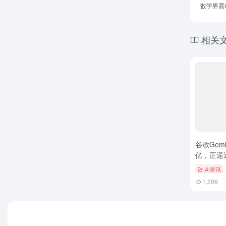
数学界震动
相关
谷歌Gem
亿，正逼近
里程碑
AI资讯
1,206