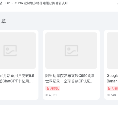
！GPT-5.2 Pro 破解埃尔德什难题获陶哲轩认可
文章
ini月活跃用户突破9.5
阿里达摩院发布玄铁C950刷新
Googl
ChatGPT十亿用户
世界纪录：全球首款CPU原生
Bana
支持千亿级大模型
能，一
AI资讯
AI资
风貌
4,961
748