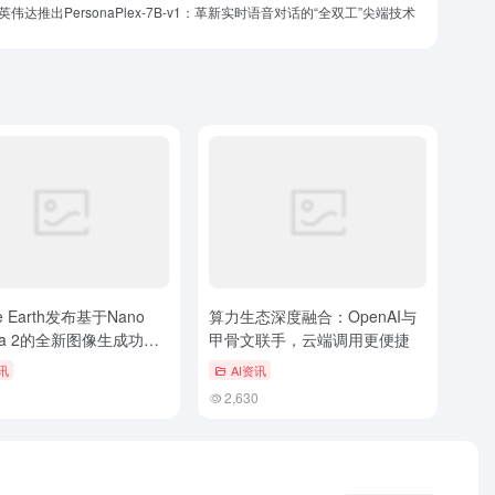
英伟达推出PersonaPlex-7B-v1：革新实时语音对话的“全双工”尖端技术
e Earth发布基于Nano
算力生态深度融合：OpenAI与
na 2的全新图像生成功
甲骨文联手，云端调用更便捷
键生成逼真AI场景与历史
讯
AI资讯
2,630