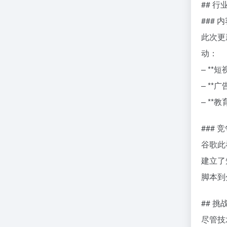
## 
###
此次更
动：
– *
– *
– *
### 
谷歌此
建立了
脚本到
## 挑
尽管技