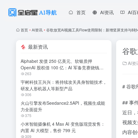
首页
AI资讯
AI
首页
•
AI资讯
•
谷歌放宽AI视频工具Flow使用限制：新增竖屏支持与8秒
最新资讯
谷歌
Alphabet 发债 250 亿美元、软银质押
AI资
OpenAI 股权借 100 亿：AI 军备竞赛烧钱无
休止
263
宇树科技王兴兴：将持续攻关具身智能技术，
# 谷
研发人形机器人等新型产品
306
## 事
火山引擎发布Seedance2.5API，视频生成能
力全面提升
近日，
375
视频支
小米智能摄像机 4 Max AI 变焦版现货发售：
内置 AI 大模型，售价 799 元
内容创
309