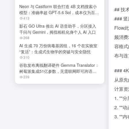
Neon 与 Castform 联合打造 4B 文档搜索小
## 技
模型：准确率超 GPT-5.6 Sol，成本仅为百分
### 
之一
413
影石 GO Ultra 推出 AI 语音助手，分区接入
Flo
千问与 Gemini，拇指相机化身个人 AI 入口
频消费
268
AI 生成 70 万份病毒基因组，16 个在实验室
容格式
“复活”：生成式生物学的突破与安全隐忧
布与连
310
谷歌发布离线翻译硬件 Gemma Translator：
### 
树莓派集成51亿参数，无需联网即可跨语种
交流
239
从原先
计算资
1. 
2. 
3. 