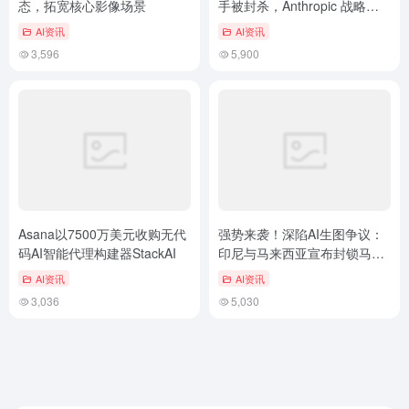
态，拓宽核心影像场景
手被封杀，Anthropic 战略收
紧引发 AI 圈震动，改…
AI资讯
AI资讯
3,596
5,900
Asana以7500万美元收购无代
强势来袭！​深陷AI生图争议：
码AI智能代理构建器StackAI
印尼与马来西亚宣布封锁马斯
克旗下Grok
AI资讯
AI资讯
3,036
5,030