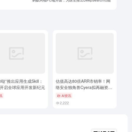
哒”推出应用生成Skill：
估值高达80倍ARR市销率！网
开启全球应用开发新纪元
络安全独角兽Cyera拟再融资3
亿美元，商业化狂奔背后暗藏亏
讯
AI资讯
损风险
1
2,222