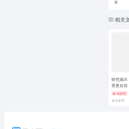
策
相关
研究揭示
类更自信，
AI资讯
2,875