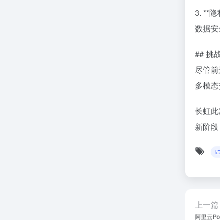
3. 
数据安
## 挑
尽管前
多模态
长虹此
新阶段
上一篇
阿里云Po