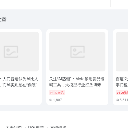
文章
：人们普遍认为AI比人
关注“AI蒸馏”：Meta禁用竞品编
百度“秒
而AI实则是在“伪装”
码工具，大模型行业壁垒博弈升
零门槛
级
AI资讯
AI资
1,807
5,51
关于我们
隐私政策
友链链接