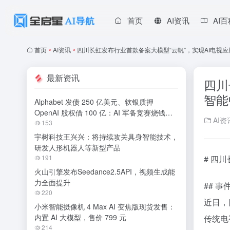
首页
AI资讯
AI
首页
•
AI资讯
•
四川长虹发布行业首款备案大模型“云帆”，实现AI电视
最新资讯
四川
智能
Alphabet 发债 250 亿美元、软银质押
OpenAI 股权借 100 亿：AI 军备竞赛烧钱无
AI资
休止
153
宇树科技王兴兴：将持续攻关具身智能技术，
研发人形机器人等新型产品
191
# 四
火山引擎发布Seedance2.5API，视频生成能
力全面提升
## 事
220
近日，
小米智能摄像机 4 Max AI 变焦版现货发售：
内置 AI 大模型，售价 799 元
传统电
214