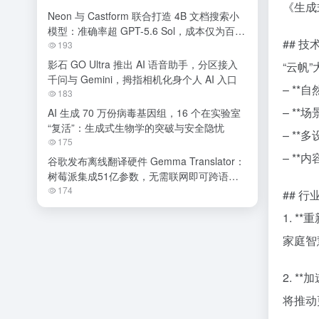
《生成
Neon 与 Castform 联合打造 4B 文档搜索小
模型：准确率超 GPT-5.6 Sol，成本仅为百分
## 
之一
193
影石 GO Ultra 推出 AI 语音助手，分区接入
“云帆
千问与 Gemini，拇指相机化身个人 AI 入口
– *
183
– *
AI 生成 70 万份病毒基因组，16 个在实验室
“复活”：生成式生物学的突破与安全隐忧
– *
175
– *
谷歌发布离线翻译硬件 Gemma Translator：
树莓派集成51亿参数，无需联网即可跨语种
交流
174
## 
1. 
家庭智
2. 
将推动