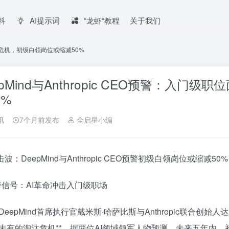
百科
AI提示词
“龙虾“教程
关于我们
临淘汰危机，初级白领岗位或缩减50%
epMind与Anthropic CEO预警：入
0%
讯
7个月前发布
全启星小编
冲击波：DeepMind与Anthropic CEO预警初级白领岗位或缩减50%
预警信号：AI革命冲击入门级职场
DeepMind首席执行官戴米斯·哈萨比斯与Anthropic联合创
未有的淘汰危机**。据两位AI领域领军人物预测，未来五年内