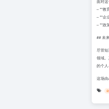
面对这
– *
– *
– *
## 
尽管短
领域。
的个人
这场由