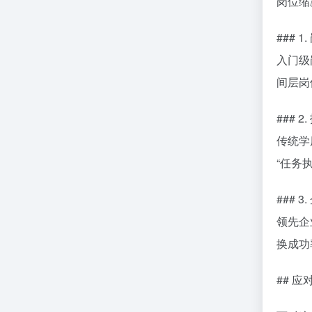
岗位缩
### 
入门级
间层岗
### 
传统学
“任务
### 
领先企
换成功
## 