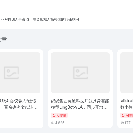
下xAI再现人事变动：联合创始人杨格因病转任顾问
文章
S顶级AI会议卷入“虚假
蚂蚁集团灵波科技开源具身智能
Mistra
波：百余参考文献涉嫌
模型LingBot-VLA，同步开放后
数小模
训练工具链
行多模
AI资讯
AI资
SOTA
4,625
177