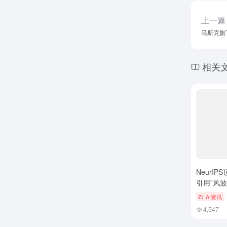
上一篇
马斯克旗
相关
NeurIP
引用”风
伪造
AI资讯
4,547