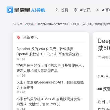
首页
AI资讯
AI
首页
•
AI资讯
•
DeepMind与Anthropic CEO预警：入门级职位面
最新资讯
De
减5
Alphabet 发债 250 亿美元、软银质押
OpenAI 股权借 100 亿：AI 军备竞赛烧钱无
AI资
休止
153
宇树科技王兴兴：将持续攻关具身智能技术，
研发人形机器人等新型产品
196
# AI
火山引擎发布Seedance2.5API，视频生成能
力全面提升
## 
220
小米智能摄像机 4 Max AI 变焦版现货发售：
近日，
内置 AI 大模型，售价 799 元
214
临前所