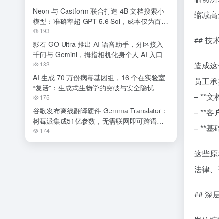
Neon 与 Castform 联合打造 4B 文档搜索小
缩减高
模型：准确率超 GPT-5.6 Sol，成本仅为百分
之一
193
## 
影石 GO Ultra 推出 AI 语音助手，分区接入
千问与 Gemini，拇指相机化身个人 AI 入口
183
造成这
AI 生成 70 万份病毒基因组，16 个在实验室
员工承
“复活”：生成式生物学的突破与安全隐忧
– *
175
谷歌发布离线翻译硬件 Gemma Translator：
– *
树莓派集成51亿参数，无需联网即可跨语种
– *
交流
174
这些原
法律、
## 