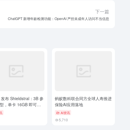
下一篇
ChatGPT 新增年龄检测功能：OpenAI 严控未成年人访问不当信息
l 发布 Shieldstral：3B 参
蚂蚁数科联合同方全球人寿推进
型，单卡 16GB 即可运
保险AI应用落地
态审核，声称达到开源
讯
AI资讯
5,710