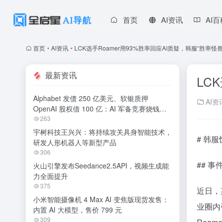
首页
AI资讯
AI
首页
•
AI资讯
•
LCK选手Roamer用93%胜率回应AI质疑，韩服“胜率怪
最新资讯
LC
Alphabet 发债 250 亿美元、软银质押
AI资
OpenAI 股权借 100 亿：AI 军备竞赛烧钱无
休止
263
宇树科技王兴兴：将持续攻关具身智能技术，
# 韩服
研发人形机器人等新型产品
306
## 
火山引擎发布Seedance2.5API，视频生成能
力全面提升
375
近日，
小米智能摄像机 4 Max AI 变焦版现货发售：
业圈内
内置 AI 大模型，售价 799 元
309