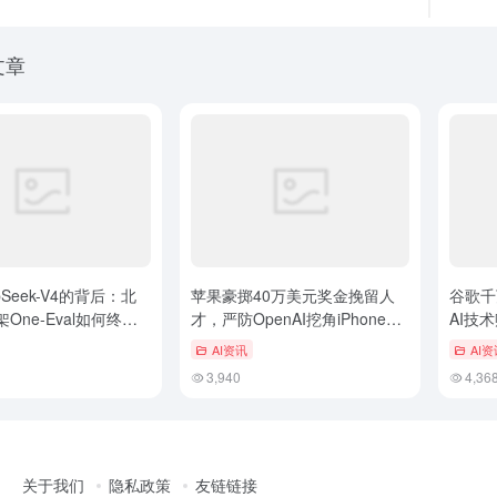
文章
pSeek-V4的背后：北
苹果豪掷40万美元奖金挽留人
谷歌千
One-Eval如何终结
才，严防OpenAI挖角iPhone设
AI技
梦？
计师
AI资讯
AI资
3,940
4,36
关于我们
隐私政策
友链链接