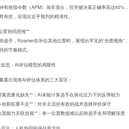
钟有效指令数（APM）虽非顶尖，但关键决策正确率高达92%
野布控，呈现出近乎预判的精准性。
 跨位置协同思维**
助选手，Roamer在补位其他位置时，展现出罕见的“全图视角
特的节奏模式。
行业反思：AI评估模型的局限性
暴露出现有AI评估体系的三大盲区：
*心理素质量化缺失**：AI未能计算选手在舆论压力下的反弹能力
*版本创新权重不足**：对非主流但有效的战术选择评价保守
*跨位置能力关联忽视**：单一位置数据难以反映选手全局理解深度
未来启示：人机协同的评估新方向