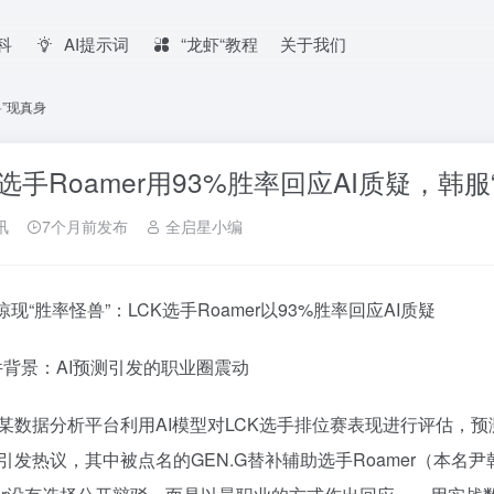
百科
AI提示词
“龙虾“教程
关于我们
兽”现真身
K选手Roamer用93%胜率回应AI质疑，韩
讯
7个月前发布
全启星小编
惊现“胜率怪兽”：LCK选手Roamer以93%胜率回应AI质疑
事件背景：AI预测引发的职业圈震动
某数据分析平台利用AI模型对LCK选手排位赛表现进行评估，预
引发热议，其中被点名的GEN.G替补辅助选手Roamer（本名尹