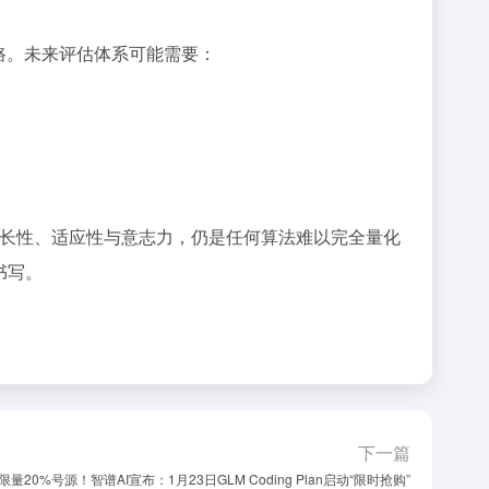
思路。未来评估体系可能需要：
成长性、适应性与意志力，仍是任何算法难以完全量化
书写。
下一篇
限量20%号源！智谱AI宣布：1月23日GLM Coding Plan启动“限时抢购”