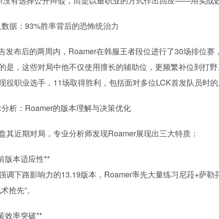
mer没有选择公开辩驳，而是以最职业的方式作出回应——用实战
惊人数据：93%胜率背后的恐怖统治力
报告发布后的两周内，Roamer在韩服王者段位进行了30场排位赛
的是，这些对局中他不仅使用擅长的辅助位，更频繁补位到打野
现役职业选手，11场取得胜利，包括面对多位LCK首发队员时
技术分析：Roamer的版本理解与决策优化
盘其近期对局，专业分析师发现Roamer展现出三大特质：
 超前版本适应性**
强调下路影响力的13.19版本，Roamer率先大量练习尼菈+
战术抢先”。
 决策效率突破**