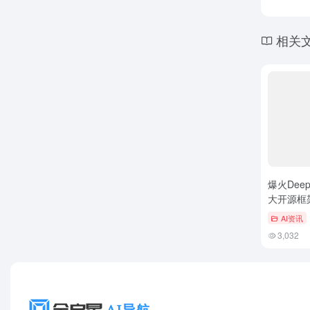
相关
爆火Dee
大开源框架
AI测评噩
AI资讯
3,032