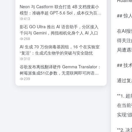
Roa
Neon 与 Castform 联合打造 4B 文档搜索小
模型：准确率超 GPT-5.6 Sol，成本仅为百分
## 
之一
413
影石 GO Ultra 推出 AI 语音助手，分区接入
在AI
千问与 Gemini，拇指相机化身个人 AI 入口
268
得关注
AI 生成 70 万份病毒基因组，16 个在实验室
局遭遇
“复活”：生成式生物学的突破与安全隐忧
310
## 
谷歌发布离线翻译硬件 Gemma Translator：
树莓派集成51亿参数，无需联网即可跨语种
交流
239
通过复
**1.
在当前
实现“
**2.