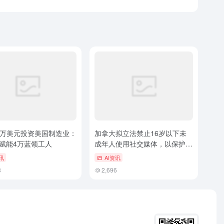
万美元投资美国制造业：
加拿大拟立法禁止16岁以下未
术赋能4万蓝领工人
成年人使用社交媒体，以保护青
少年
讯
AI资讯
8
2,696