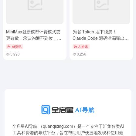
MiniMax就新模型计费模式变
为省 Token 埋下隐患！
更致歉：承认沟通不到位，公
Claude Code 源码泄漏曝出首
布老用户补偿及退款方案
个高危漏洞
AI资讯
AI资讯
5,990
3,256
全启星AI导航 （quanqixing.com）是一个专注于汇集各类AI
工具和资源的导航平台，旨在帮助用户便捷地发现和使用最