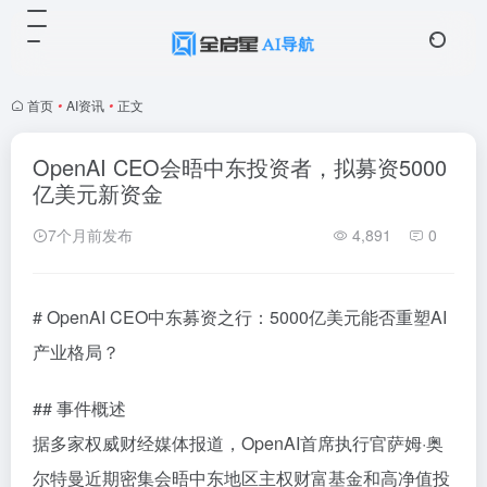
首页
•
AI资讯
•
正文
OpenAI CEO会晤中东投资者，拟募资5000
亿美元新资金
7个月前发布
4,891
0
# OpenAI CEO中东募资之行：5000亿美元能否重塑AI
产业格局？
## 事件概述
据多家权威财经媒体报道，OpenAI首席执行官萨姆·奥
尔特曼近期密集会晤中东地区主权财富基金和高净值投