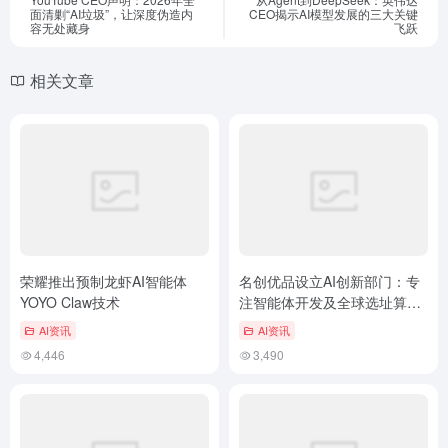
面清剿“AI垃圾”，让深度伪造内
CEO揭示AI模型发展的三大关键
容无处藏身
飞跃
相关文章
荣耀推出预制龙虾AI智能体
名创优品设立AI创新部门：专
YOYO Claw技术
注智能体开发及全球选址算法
升级
AI资讯
AI资讯
4,446
3,490