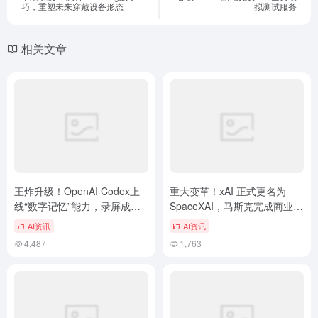
巧，重塑未来穿戴设备形态
拟测试服务
相关文章
王炸升级！OpenAI Codex上
重大变革！xAI 正式更名为
线“数字记忆”能力，录屏成为
SpaceXAI，马斯克完成商业版
关键生产力
图大整合
AI资讯
AI资讯
4,487
1,763