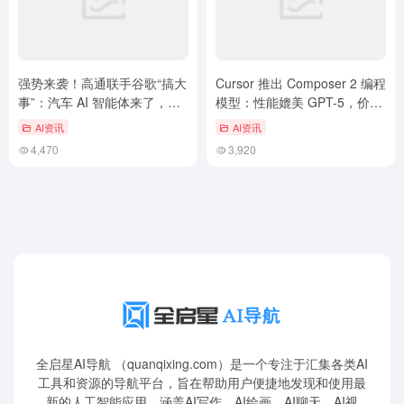
强势来袭！​高通联手谷歌“搞大
Cursor 推出 Composer 2 编程
事”：汽车 AI 智能体来了，车
模型：性能媲美 GPT-5，价格
载系统告别碎片化
远低于后者
AI资讯
AI资讯
4,470
3,920
全启星AI导航 （quanqixing.com）是一个专注于汇集各类AI
工具和资源的导航平台，旨在帮助用户便捷地发现和使用最
新的人工智能应用，涵盖AI写作、AI绘画、AI聊天、AI视