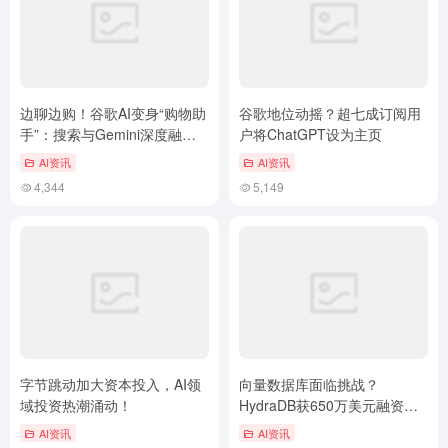
边聊边购！谷歌AI变身“购物助
谷歌地位动摇？超七成订阅用
手”：搜索与Gemini深度融合
户将ChatGPT设为主页
购物功能，大模型商业化提速
AI资讯
AI资讯
4,344
5,149
字节跳动加大资本投入，AI领
向量数据库面临挑战？
域投资热潮涌动！
HydraDB获650万美元融资推
动AI记忆存储革新
AI资讯
AI资讯