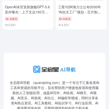
OpenAI未官宣新旗舰GPT-5.6
三星与SK海力士公布2030年
意外曝光：上下文达150万
“AI自主工厂”规划：芯片制造
tokens
迈向机器人时代
AI资讯
AI资讯
3,591
4,501
全启星AI导航 （quanqixing.com）是一个专注于汇集各类AI
工具和资源的导航平台，旨在帮助用户便捷地发现和使用最
新的人工智能应用，涵盖AI写作、AI绘画、AI聊天、AI视
频、AI音乐、AI游戏、AI办公、AI编程等领域，同时分享各
类AI热点资讯、AI工具教程、AI知识学习、AI行业应用、AI
教学图书等内容，可帮助增强您的创造力和业务。