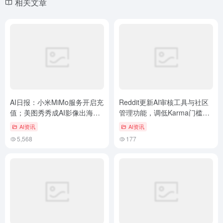
相关文章
AI日报：小米MiMo服务开启充
Reddit更新AI审核工具与社区
值；美图秀秀成AI影像出海典
管理功能，调低Karma门槛以
范；MiniMax发布“专家Agent”
提升用户参与体验
AI资讯
AI资讯
PC版本
5,568
177