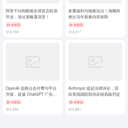
阿里千问AI眼镜全球首店机场
多重福利与独家玩法！海螺AI
开业，选址策略显深意！
推出马年新春内容矩阵
AI资讯
AI资讯
3,190
4,217
OpenAI 拟推点击付费与平台
Anthropic 提起法律诉讼，回
升级，提速 ChatGPT 广告变
应美国国防部供应链风险判定
现
AI资讯
AI资讯
2,354
4,861