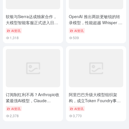
软银与Sierra达成独家合作，
OpenAI 推出两款更敏锐的转
大模型智能客服正式进入日本
录模型，性能超越 Whisper 一
市场
倍
AI资讯
AI资讯
1,318
509
订阅制红利不再？Anthropic收
阿里巴巴升级大模型组织架
紧最强AI模型，Claude
构，成立Token Foundry事业
Fable5转向按量计费
部和AI未来研究院
AI资讯
AI资讯
2,378
3,770