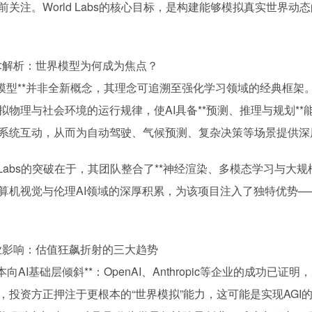
前关注。World Labs的核心目标，是构建能够模拟真实世界动
技术解析：世界模型为何成为焦点？
界模型**并非全新概念，其理念可追溯至强化学习领域的经典框架
拟物理与社会环境的运行规律，使AI具备**预测、推理与规划*
系统互动，从而为自动驾驶、气候预测、复杂决策等场景提供深
ld Labs的突破在于，其团队整合了**神经渲染、多模态学习与
算机视觉与伦理AI领域的深厚积累，为该项目注入了独特优势—
行业影响：估值狂飙折射的三大趋势
*资本向AI基础层倾斜**：OpenAI、Anthropic等企业的成功已
，投资方正押注于更根本的“世界模拟”能力，这可能是实现AGI