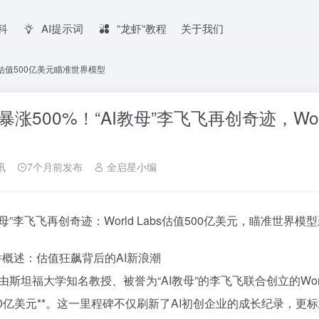
百科
AI提示词
“龙虾“教程
关于我们
bs估值500亿美元瞄准世界模型
暴涨500%！“AI教母”李飞飞再创奇迹，Wor
讯
7个月前发布
全启星小编
I教母”李飞飞再创奇迹：World Labs估值500亿美元，瞄准世界模
事件概述：估值狂飙背后的AI新浪潮
由斯坦福大学知名教授、被誉为“AI教母”的李飞飞联合创立的World
500亿美元**。这一里程碑不仅刷新了AI初创企业的成长纪录，更标志