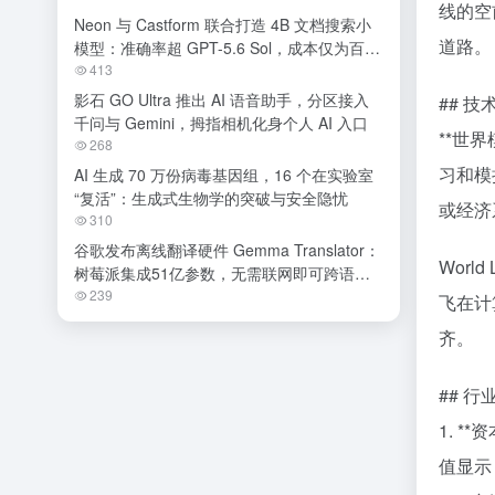
线的空
Neon 与 Castform 联合打造 4B 文档搜索小
道路。
模型：准确率超 GPT-5.6 Sol，成本仅为百分
之一
413
影石 GO Ultra 推出 AI 语音助手，分区接入
## 
千问与 Gemini，拇指相机化身个人 AI 入口
**世
268
习和模
AI 生成 70 万份病毒基因组，16 个在实验室
“复活”：生成式生物学的突破与安全隐忧
或经济
310
谷歌发布离线翻译硬件 Gemma Translator：
Wor
树莓派集成51亿参数，无需联网即可跨语种
交流
239
飞在计
齐。
## 
1. *
值显示