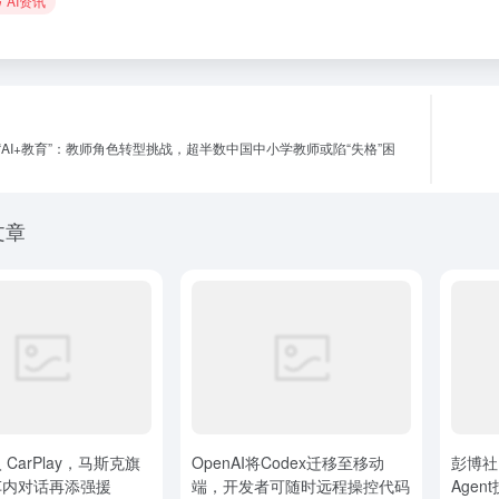
AI资讯
“AI+教育”：教师角色转型挑战，超半数中国中小学教师或陷“失格”困
文章
入 CarPlay，马斯克旗
OpenAI将Codex迁移至移动
彭博社
为车内对话再添强援
端，开发者可随时远程操控代码
Age