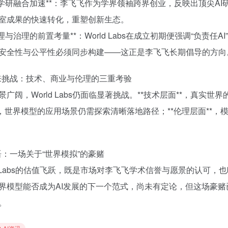
**产学研融合加速**：李飞飞作为学界领袖跨界创业，反映出顶尖AI研
室成果的快速转化，重塑创新生态。
**伦理与治理的前置考量**：World Labs在成立初期便强调“
安全性与公平性必须同步构建——这正是李飞飞长期倡导的方向
未来挑战：技术、商业与伦理的三重考验
景广阔，World Labs仍面临显著挑战。**技术层面**，真实
*，世界模型的应用场景仍需探索清晰落地路径；**伦理层面**
结语：一场关于“世界模拟”的豪赌
ld Labs的估值飞跃，既是市场对李飞飞学术信誉与愿景的认可，也
界模型能否成为AI发展的下一个范式，尚未有定论，但这场豪赌
。