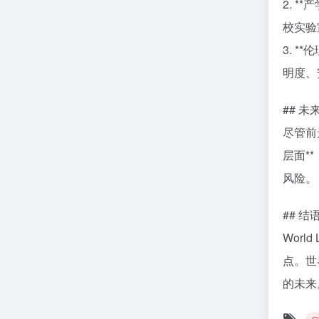
2. 
校实验
3. 
明度、
## 
尽管前
层面*
风险。
## 
Wor
点。世
的未来