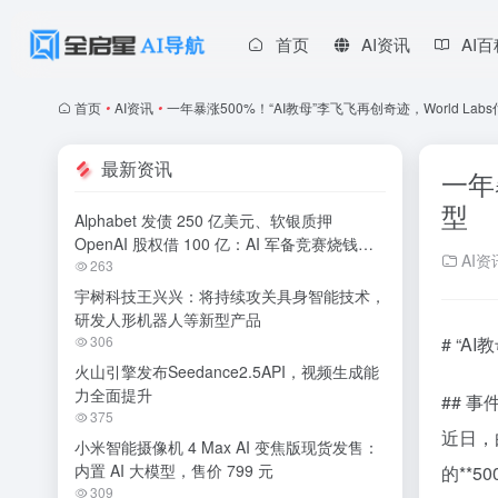
首页
AI资讯
AI
首页
•
AI资讯
•
一年暴涨500%！“AI教母”李飞飞再创奇迹，World La
最新资讯
一年
型
Alphabet 发债 250 亿美元、软银质押
OpenAI 股权借 100 亿：AI 军备竞赛烧钱无
AI资
休止
263
宇树科技王兴兴：将持续攻关具身智能技术，
研发人形机器人等新型产品
306
# “A
火山引擎发布Seedance2.5API，视频生成能
力全面提升
## 
375
近日，
小米智能摄像机 4 Max AI 变焦版现货发售：
内置 AI 大模型，售价 799 元
的**
309