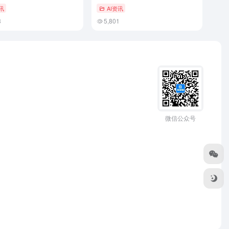
AI从此有“手”有温度
讯
AI资讯
3
5,801
微信公众号