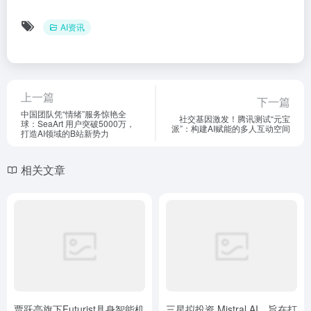
AI资讯
上一篇
下一篇
中国团队凭“情绪”服务惊艳全
社交基因激发！腾讯测试“元宝
球：SeaArt 用户突破5000万，
派”：构建AI赋能的多人互动空间
打造AI领域的B站新势力
相关文章
贾跃亭旗下Futurist具身智能机
三星拟投资 Mistral AI，旨在打