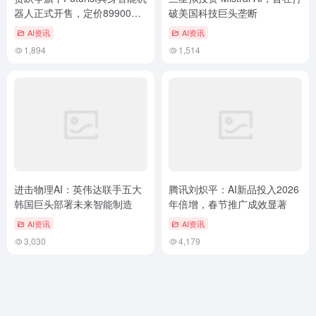
器人正式开售，定价89900美
破美国科技巨头垄断
元
AI资讯
AI资讯
1,894
1,514
进击物理AI：英伟达联手五大
腾讯刘炽平：AI新品投入2026
韩国巨头部署未来智能制造
年倍增，春节推广成效显著
AI资讯
AI资讯
3,030
4,179