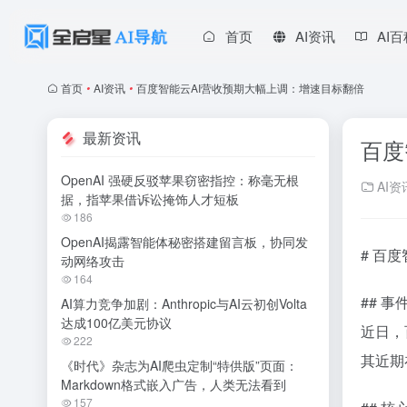
首页
AI资讯
AI
首页
•
AI资讯
•
百度智能云AI营收预期大幅上调：增速目标翻倍
最新资讯
百度
OpenAI 强硬反驳苹果窃密指控：称毫无根
AI资
据，指苹果借诉讼掩饰人才短板
186
OpenAI揭露智能体秘密搭建留言板，协同发
# 百
动网络攻击
164
## 事
AI算力竞争加剧：Anthropic与AI云初创Volta
达成100亿美元协议
近日，
222
其近期
《时代》杂志为AI爬虫定制“特供版”页面：
Markdown格式嵌入广告，人类无法看到
157