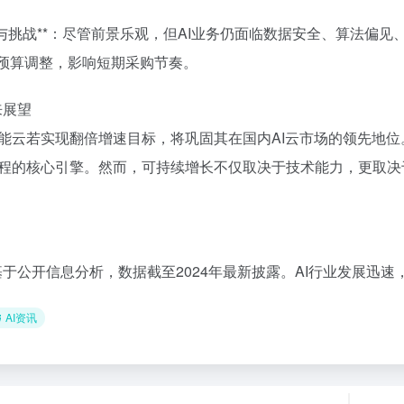
险与挑战**：尽管前景乐观，但AI业务仍面临数据安全、算法偏
T预算调整，影响短期采购节奏。
来展望
能云若实现翻倍增速目标，将巩固其在国内AI云市场的领先地位
程的核心引擎。然而，可持续增长不仅取决于技术能力，更取决
基于公开信息分析，数据截至2024年最新披露。AI行业发展迅
AI资讯