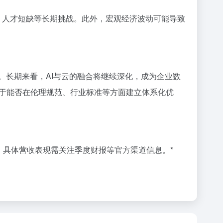
见、人才短缺等长期挑战。此外，宏观经济波动可能导致
。长期来看，AI与云的融合将继续深化，成为企业数
于能否在伦理规范、行业标准等方面建立体系化优
速，具体营收表现需关注季度财报等官方渠道信息。*