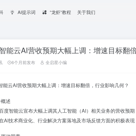
百科
AI提示词
“龙虾“教程
关于我们
智能云AI营收预期大幅上调：增速目标翻
讯
6个月前发布
全启星小编
度智能云AI营收预期大幅上调：增速目标翻倍，行业影响几何？
件概述
百度智能云宣布大幅上调其人工智能（AI）相关业务的营收预期，
在AI技术商业化、行业解决方案落地及市场反馈方面的积极表现