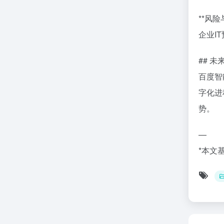
**风
企业I
## 未
百度智
字化进
势。
—
*本文