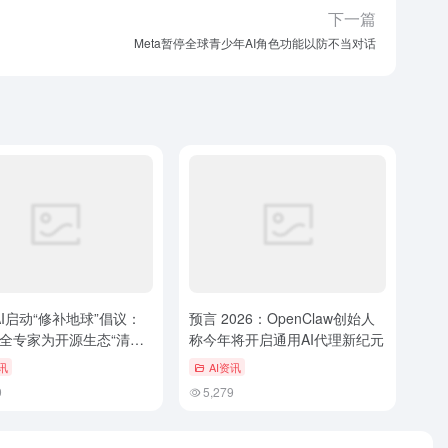
下一篇
Meta暂停全球青少年AI角色功能以防不当对话
AI启动“修补地球”倡议：
预言 2026：OpenClaw创始人
全专家为开源生态“清除
称今年将开启通用AI代理新纪元
讯
AI资讯
9
5,279