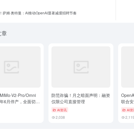
！萨姆·奥特曼：AI推动OpenAI显著减缓招聘节奏
文章
Mo-V2-Pro/Omni
防范诈骗！月之暗面声明：融资
Open
6年6月停产，全面切换
仅限公司直接管理
联合安
 系列
隐患”
AI资讯
AI资
2,038
2,11