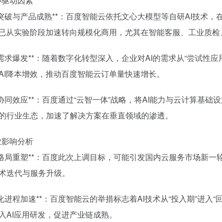
核心驱动因素
术突破与产品成熟**：百度智能云依托文心大模型等自研AI技术
品已从实验阶段加速转向规模化商用，尤其在智能客服、工业质
场需求爆发**：随着数字化转型深入，企业对AI的需求从“尝试性
AI降本增效，推动百度智能云订单量快速增长。
态协同效应**：百度通过“云智一体”战略，将AI能力与云计算基
的行业生态，加速了解决方案在垂直领域的渗透。
行业影响分析
争格局重塑**：百度此次上调目标，可能引发国内云服务市场新一
术迭代与服务升级。
业化进程加速**：百度智能云的举措标志着AI技术从“投入期”进
入AI应用研发，促进产业链成熟。