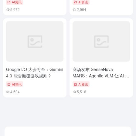
AI资讯
AI资讯
5,972
2,964
Google I/O 大会将至：Gemini
商汤发布 SenseNova-
4.0 能否颠覆游戏规则？
MARS：Agentic VLM 让 AI 具
备自主思考与行动能力
AI资讯
AI资讯
4,604
5,516