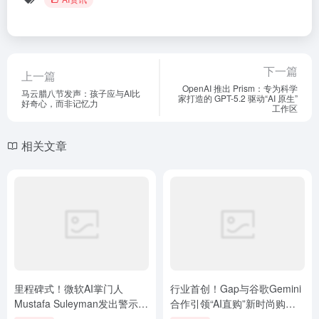
下一篇
上一篇
OpenAI 推出 Prism：专为科学
马云腊八节发声：孩子应与AI比
家打造的 GPT-5.2 驱动“AI 原生”
好奇心，而非记忆力
工作区
相关文章
里程碑式！微软AI掌门人
行业首创！Gap与谷歌Gemini
Mustafa Suleyman发出警示：
合作引领“AI直购”新时尚购物
别把“对齐”当“控制”，…
潮流