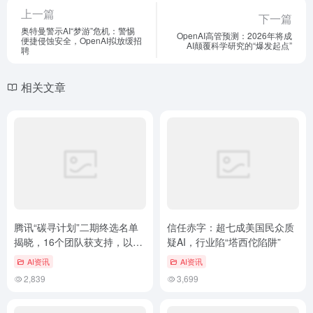
上一篇
下一篇
奥特曼警示AI“梦游”危机：警惕
OpenAI高管预测：2026年将成
便捷侵蚀安全，OpenAI拟放缓招
AI颠覆科学研究的“爆发起点”
聘
相关文章
腾讯“碳寻计划”二期终选名单
信任赤字：超七成美国民众质
揭晓，16个团队获支持，以全
疑AI，行业陷“塔西佗陷阱”
球方案应对全球挑战
AI资讯
AI资讯
2,839
3,699