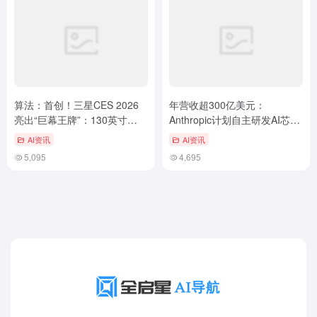
算法：首创！三星CES 2026
年营收超300亿美元：
亮出“巨幕王牌”：130英寸
Anthropic计划自主研发AI芯片
Micro RGB电视R95H，以A…
以解决算力约束
AI资讯
AI资讯
5,095
4,695