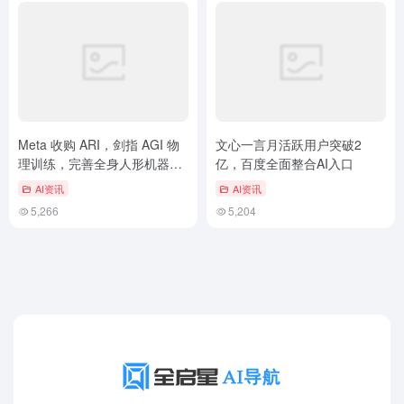
Meta 收购 ARI，剑指 AGI 物
文心一言月活跃用户突破2
理训练，完善全身人形机器人
亿，百度全面整合AI入口
控制布局
AI资讯
AI资讯
5,266
5,204