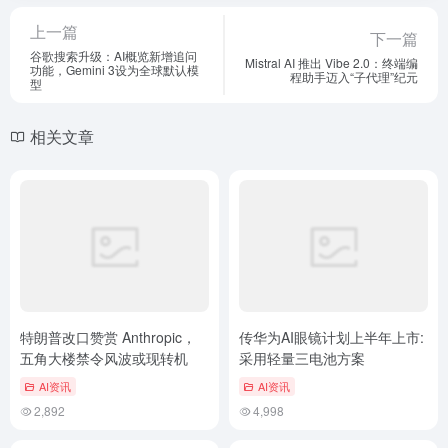
上一篇
下一篇
谷歌搜索升级：AI概览新增追问
Mistral AI 推出 Vibe 2.0：终端编
功能，Gemini 3设为全球默认模
程助手迈入“子代理”纪元
型
相关文章
特朗普改口赞赏 Anthropic，
传华为AI眼镜计划上半年上市:
五角大楼禁令风波或现转机
采用轻量三电池方案
AI资讯
AI资讯
2,892
4,998