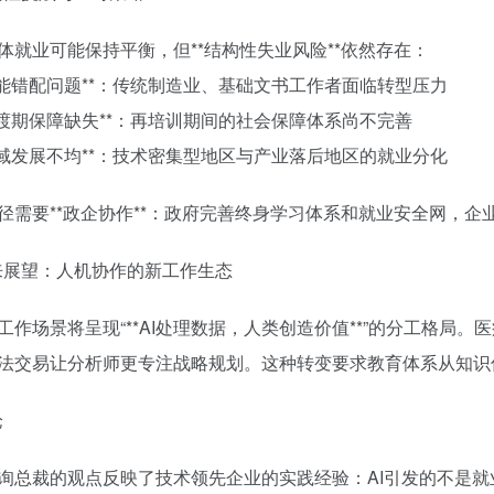
体就业可能保持平衡，但**结构性失业风险**依然存在：
**技能错配问题**：传统制造业、基础文书工作者面临转型压力
**过渡期保障缺失**：再培训期间的社会保障体系尚不完善
**区域发展不均**：技术密集型地区与产业落后地区的就业分化
径需要**政企协作**：政府完善终身学习体系和就业安全网，
未来展望：人机协作的新工作生态
工作场景将呈现“**AI处理数据，人类创造价值**”的分工格局
法交易让分析师更专注战略规划。这种转变要求教育体系从知识传
论
询总裁的观点反映了技术领先企业的实践经验：AI引发的不是就业