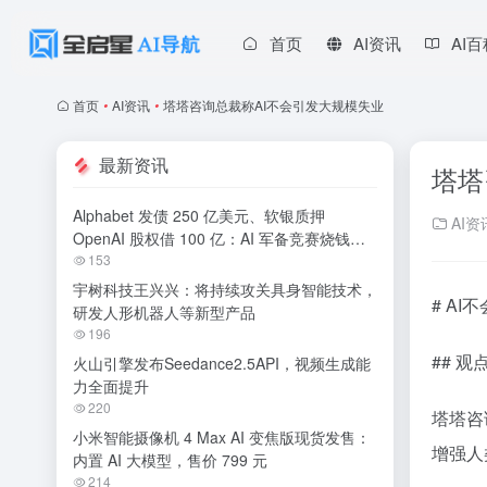
首页
AI资讯
AI
首页
•
AI资讯
•
塔塔咨询总裁称AI不会引发大规模失业
最新资讯
塔塔
Alphabet 发债 250 亿美元、软银质押
AI资
OpenAI 股权借 100 亿：AI 军备竞赛烧钱无
休止
153
宇树科技王兴兴：将持续攻关具身智能技术，
# A
研发人形机器人等新型产品
196
## 
火山引擎发布Seedance2.5API，视频生成能
力全面提升
220
塔塔咨
小米智能摄像机 4 Max AI 变焦版现货发售：
增强人
内置 AI 大模型，售价 799 元
214