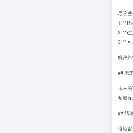
尽管整
1. 
2. 
3. 
解决路
## 
未来的
领域算
## 结
塔塔咨