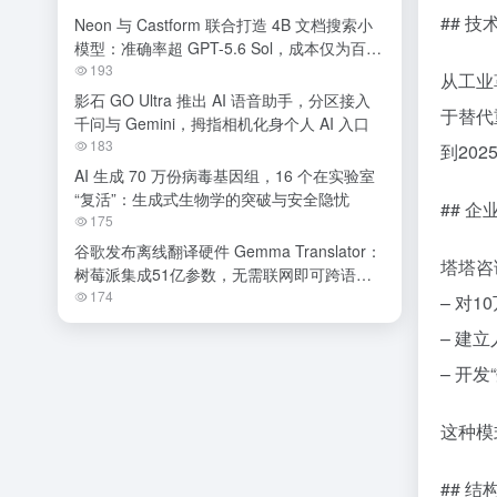
## 
Neon 与 Castform 联合打造 4B 文档搜索小
模型：准确率超 GPT-5.6 Sol，成本仅为百分
之一
193
从工业
影石 GO Ultra 推出 AI 语音助手，分区接入
于替代
千问与 Gemini，拇指相机化身个人 AI 入口
183
到20
AI 生成 70 万份病毒基因组，16 个在实验室
“复活”：生成式生物学的突破与安全隐忧
## 
175
谷歌发布离线翻译硬件 Gemma Translator：
塔塔咨
树莓派集成51亿参数，无需联网即可跨语种
交流
174
– 对
– 建
– 开
这种模
## 