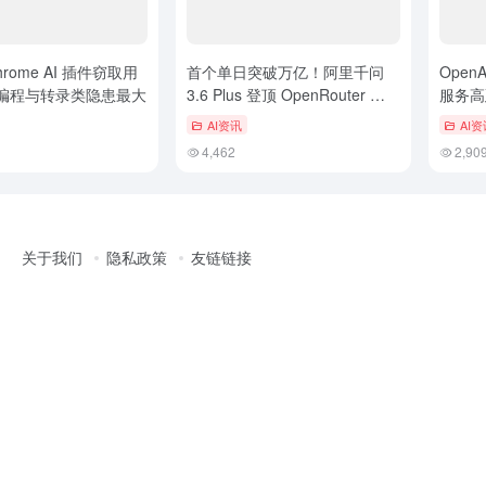
rome AI 插件窃取用
首个单日突破万亿！阿里千问
OpenA
编程与转录类隐患最大
3.6 Plus 登顶 OpenRouter 全
服务高
球模型调用榜首
AI资讯
AI资
4,462
2,90
关于我们
隐私政策
友链链接