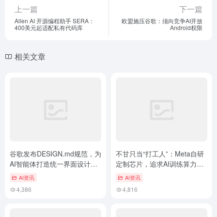
上一篇
下一篇
Allen AI 开源编程助手 SERA：
欧盟施压谷歌：须向竞争AI开放
400美元起适配私有代码库
Android权限
相关文章
谷歌发布DESIGN.md规范，为
不甘只当“打工人”：Meta自研
AI智能体打造统一界面设计标
定制芯片，追求AI训练算力自
准
主
AI资讯
AI资讯
4,386
4,816