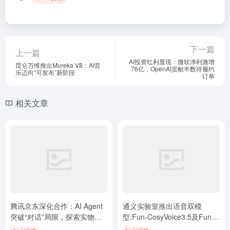
下一篇
上一篇
AI投资红利显现：微软净利激增
昆仑万维推出Mureka V8：AI音
76亿，OpenAI贡献半数待履约
乐迈向“可发布”新阶段
订单
相关文章
腾讯京东深化合作：AI Agent
通义实验室推出语音双模
突破“对话”局限，探索实物交
型:Fun-CosyVoice3.5及Fun-
易闭环
AudioGen-VD发布