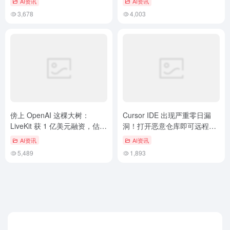
AI资讯
AI资讯
3,678
4,003
傍上 OpenAI 这棵大树：
Cursor IDE 出现严重零日漏
LiveKit 获 1 亿美元融资，估值
洞！打开恶意仓库即可远程执
超 10 亿美元
行代码！
AI资讯
AI资讯
5,489
1,893