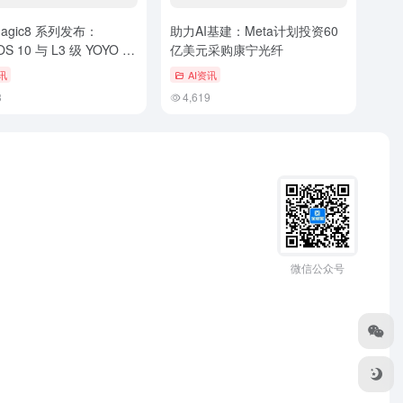
agic8 系列发布：
助力AI基建：Meta计划投资60
OS 10 与 L3 级 YOYO 智
亿美元采购康宁光纤
领 AI 手机自进化，开启
讯
AI资讯
 Phone 新篇章
3
4,619
微信公众号