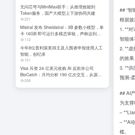
无问芯穹与MiniMax联手：从推理效能到
## 
Token服务，国产大模型上下游协同共建
根据披
221
Mistral 发布 Shieldstral：3B 参数小模型，单
1. 
卡 16GB 即可运行多模态审核，声称达到开
智能体
源 SOTA
112
今年8位普利策奖得主及入围者申报使用人工
2. 
智能，创纪录
的效果。
151
3. 
Visa 斥资 24 亿美元收购 AI 反欺诈公司
BioCatch：月均分析 190 亿次交互，从源头
预测-
阻断金融诈骗
206
## 
为支撑
– *
– *
槛。