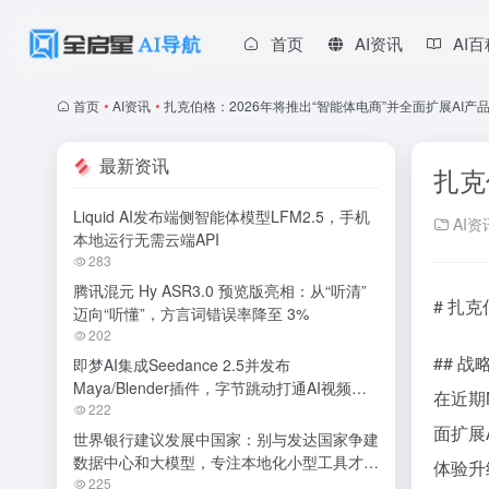
首页
AI资讯
AI
首页
•
AI资讯
•
扎克伯格：2026年将推出“智能体电商”并全面扩展AI产
最新资讯
扎克
Liquid AI发布端侧智能体模型LFM2.5，手机
AI资
本地运行无需云端API
283
腾讯混元 Hy ASR3.0 预览版亮相：从“听清”
# 扎
迈向“听懂”，方言词错误率降至 3%
202
## 
即梦AI集成Seedance 2.5并发布
Maya/Blender插件，字节跳动打通AI视频专
在近期
业创作全链路
222
面扩展
世界银行建议发展中国家：别与发达国家争建
数据中心和大模型，专注本地化小型工具才是
体验升
明智之举
225