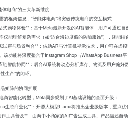
“智能体电商”的三大革新维度
露的框架信息，“智能体电商”将突破传统电商的交互模式：
**对话式购物体验**：基于Meta最新开发的AI智能体，用户可
不仅能理解复杂需求（如“适合海边度假的防晒服饰”），还能结
**虚拟试穿与场景融合**：借助AR与计算机视觉技术，用户可在
该功能将深度整合于Instagram Shop与WhatsApp Business
**供应链智能协同**：后台AI系统将动态分析库存、物流及用户
柔性生产”的闭环。
AI产品矩阵的协同扩展
电商智能化转型，Meta同步规划了AI基础设施的全面升级：
*Llama生态商业化**：开源大模型Llama将推出企业级版本，
*AI创作工具普及**：面向中小商家的AI广告生成工具、产品描述自