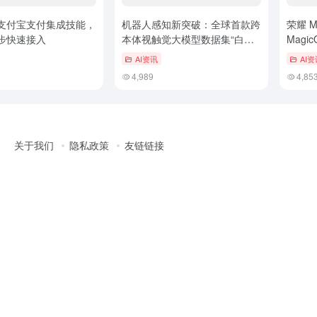
支付宝支付集成技能，
机器人感知新突破：全球首款跨
荣耀 M
步快速接入
本体视触觉大模型数据集“白虎-
Magic
VTouch”惊艳问世
能体引
AI资讯
AI资
Robot
4,989
4,85
关于我们
隐私政策
友链链接