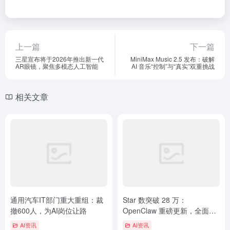
上一篇
下一篇
三星宣布将于2026年推出新一代
MiniMax Music 2.5 发布：破解
AR眼镜，聚焦多模态人工智能
AI 音乐“控制”与“真实”双重挑战
相关文章
通用汽车IT部门重大重组：裁
Star 数突破 28 万：
撤600人，为AI岗位让路
OpenClaw 重磅更新，全面兼
容 GPT-5.4 及“记忆热插拔”功
AI资讯
AI资讯