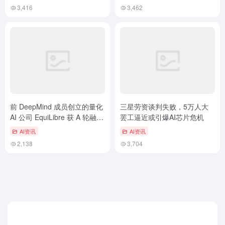
能
3,416
3,462
前 DeepMind 成员创立的量化
三星劳资谈判失败，5万人大
AI 公司 EquiLibre 获 A 轮融
罢工逼近或引爆AI芯片危机
资，估值达 5 亿美元
AI资讯
AI资讯
2,138
3,704