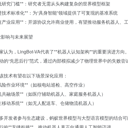
*降低研究门槛**：研究者无需从头构建复杂的世界模型框架
*促进技术标准化**：为“具身智能”领域提供了可复现的基准系统
*加速产业应用**：开源协议允许商业使用，有望推动服务机器人
行业影响与未来展望
家认为，LingBot-VA代表了**机器人认知架构**的重要演
动的“先思后行”范式，通过内部模拟减少了物理世界中的失败尝
该技术有望在以下场景深化应用：
*高风险作业环境**（如核电站巡检、高空作业）
*人机共融场景**（如医疗辅助机器人、家庭服务机器人）
*自主移动系统**（如无人配送车、仓储物流机器人）
多开发者参与生态建设，蚂蚁世界模型与大型语言模型的结合可
行的**无缝衔接**，推动机器人真正向通用人工智能迈进。