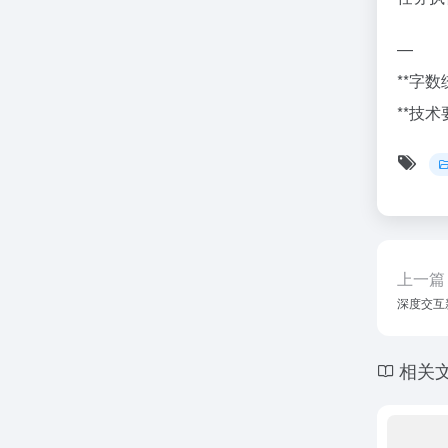
—
**字数
**技
上一篇
深度交互
相关