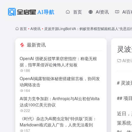
首页
AI资讯
AI
首页
•
AI资讯
•
灵波开源LingBot-VA：蚂蚁世界模型赋能机器人“先思后
最新资讯
灵波
OpenAI 强硬反驳苹果窃密指控：称毫无根
AI资
据，指苹果借诉讼掩饰人才短板
186
OpenAI揭露智能体秘密搭建留言板，协同发
# 灵
动网络攻击
164
## 
AI算力竞争加剧：Anthropic与AI云初创Volta
达成100亿美元协议
222
近日，灵
《时代》杂志为AI爬虫定制“特供版”页面：
策系统
Markdown格式嵌入广告，人类无法看到
157