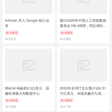
Intrinsic 并入 Google 核心业
预计2025年中国人工智能数据
务
量将达199.48EB，同比增长
42.86%
AI资讯
AI资讯
4,612
3,862
Mistral AI融资8.3亿美元，拟
2026年全球IT支出预计达6.31
建欧洲最大AI数据中心
万亿美元，AI成本飙升引发担
忧
AI资讯
AI资讯
3,864
4,778