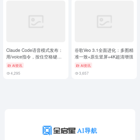
Claude Code语音模式发布：
谷歌Veo 3.1全面进化：多图精
用/voice指令，按住空格键实
准一致+原生竖屏+4K超清增强
现高效AI编程
AI资讯
AI资讯
4,295
3,657