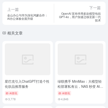
下一篇
上一篇
OpenAI 宣布停用多款模型包括
金山办公与华为深化鸿蒙合作：
GPT-4o，用户加速迁移至新一代
AI办公体验全面升级
技术
相关文章
星巴克引入ChatGPT打造个性
绿联携手 MiniMax：大模型轻
化饮品推荐服务
松部署私有云，NAS 秒变 AI
助手！
AI资讯
AI资讯
3,778
4,846