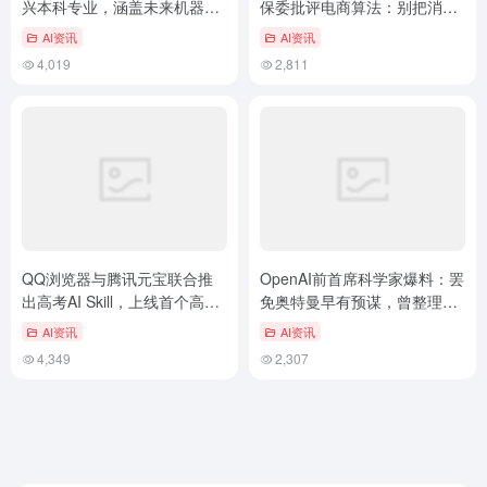
兴本科专业，涵盖未来机器
保委批评电商算法：别把消费
人、人工智能等领域
者当韭菜
AI资讯
AI资讯
4,019
2,811
QQ浏览器与腾讯元宝联合推
OpenAI前首席科学家爆料：罢
出高考AI Skill，上线首个高考
免奥特曼早有预谋，曾整理52
咨询师Agent
页“罪证”
AI资讯
AI资讯
4,349
2,307