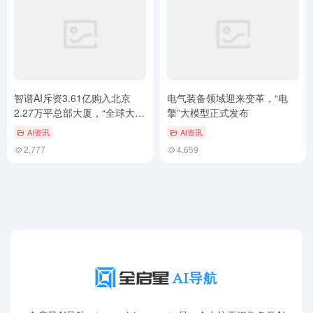
智谱AI斥资3.61亿购入北京
电气装备领域迎来变革，“电
2.27万平总部大厦，“全球大模
擎”大模型正式发布
型第一股”落子京城
AI资讯
AI资讯
2,777
4,659