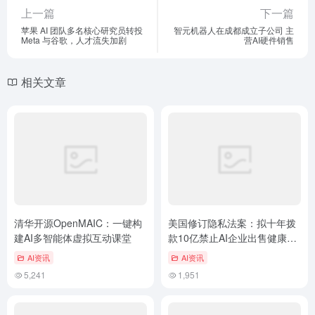
上一篇
下一篇
苹果 AI 团队多名核心研究员转投
智元机器人在成都成立子公司 主
Meta 与谷歌，人才流失加剧
营AI硬件销售
相关文章
清华开源OpenMAIC：一键构
美国修订隐私法案：拟十年拨
建AI多智能体虚拟互动课堂
款10亿禁止AI企业出售健康数
据
AI资讯
AI资讯
5,241
1,951