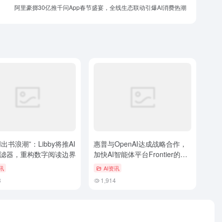
阿里豪掷30亿推千问App春节盛宴，全线生态联动引爆AI消费热潮
I出书浪潮”：Libby将推AI
惠普与OpenAI达成战略合作，
滤器，重构数字阅读边界
加快AI智能体平台Frontier的布
局
讯
AI资讯
3
1,914