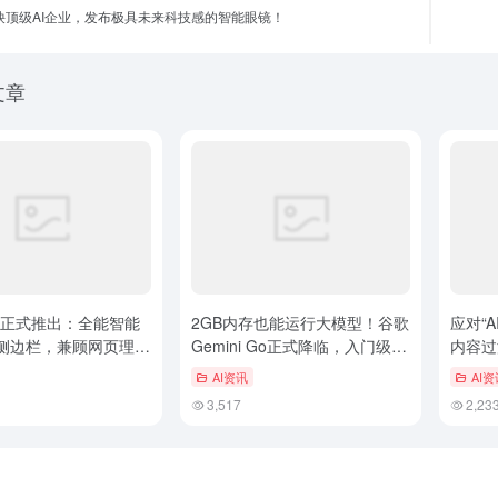
d联袂顶级AI企业，发布极具未来科技感的智能眼镜！
文章
 AI 正式推出：全能智能
2GB内存也能运行大模型！谷歌
应对“A
侧边栏，兼顾网页理解
Gemini Go正式降临，入门级安
内容过
护
卓手机迎来AI普及
AI资讯
AI资
3,517
2,23