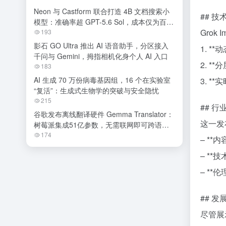
Neon 与 Castform 联合打造 4B 文档搜索小
## 
模型：准确率超 GPT-5.6 Sol，成本仅为百分
Grok
之一
193
影石 GO Ultra 推出 AI 语音助手，分区接入
1. 
千问与 Gemini，拇指相机化身个人 AI 入口
2. 
183
AI 生成 70 万份病毒基因组，16 个在实验室
3. 
“复活”：生成式生物学的突破与安全隐忧
215
## 
谷歌发布离线翻译硬件 Gemma Translator：
这一发
树莓派集成51亿参数，无需联网即可跨语种
交流
174
– *
– **
– *
## 
尽管展