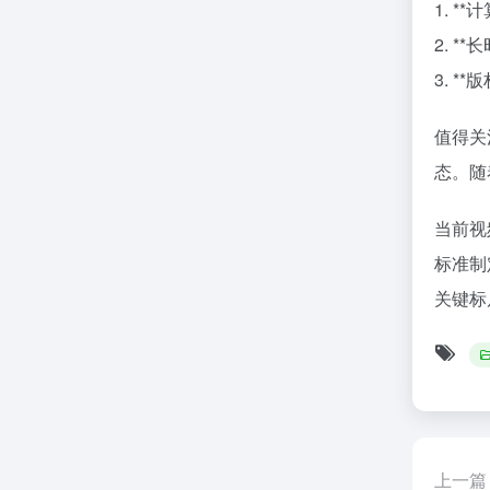
1. *
2. *
3. 
值得关
态。随
当前视
标准制
关键标
上一篇