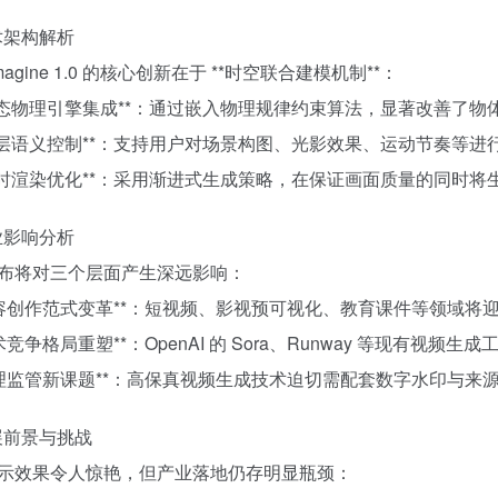
技术架构解析
 Imagine 1.0 的核心创新在于 **时空联合建模机制**：
**动态物理引擎集成**：通过嵌入物理规律约束算法，显著改善了
**分层语义控制**：支持用户对场景构图、光影效果、运动节奏等
**实时渲染优化**：采用渐进式生成策略，在保证画面质量的同时将生成
行业影响分析
布将对三个层面产生深远影响：
*内容创作范式变革**：短视频、影视预可视化、教育课件等领域将
技术竞争格局重塑**：OpenAI 的 Sora、Runway 等现有视频
*伦理监管新课题**：高保真视频生成技术迫切需配套数字水印与来
发展前景与挑战
示效果令人惊艳，但产业落地仍存明显瓶颈：