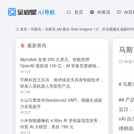
首页
AI资讯
AI
首页
•
AI资讯
•
马斯克 xAI 推出 Grok Imagine 1.0：开启视频生成新时
最新资讯
马斯克
Alphabet 发债 250 亿美元、软银质押
AI资
OpenAI 股权借 100 亿：AI 军备竞赛烧钱无
休止
153
宇树科技王兴兴：将持续攻关具身智能技术，
# 马斯
研发人形机器人等新型产品
196
## 
火山引擎发布Seedance2.5API，视频生成能
力全面提升
近日，马
220
xAI
小米智能摄像机 4 Max AI 变焦版现货发售：
内置 AI 大模型，售价 799 元
律模拟
214