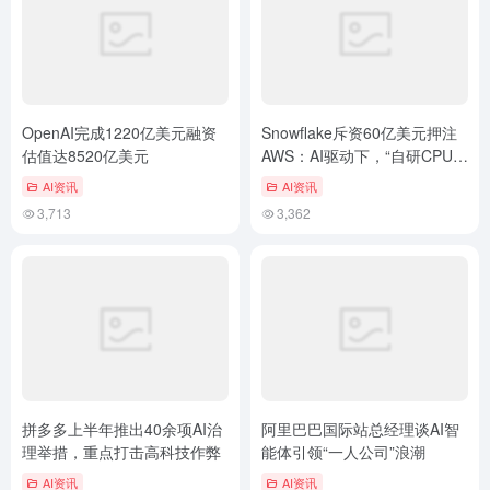
OpenAI完成1220亿美元融资
Snowflake斥资60亿美元押注
估值达8520亿美元
AWS：AI驱动下，“自研CPU”
成算力博弈新战场
AI资讯
AI资讯
3,713
3,362
拼多多上半年推出40余项AI治
阿里巴巴国际站总经理谈AI智
理举措，重点打击高科技作弊
能体引领“一人公司”浪潮
AI资讯
AI资讯