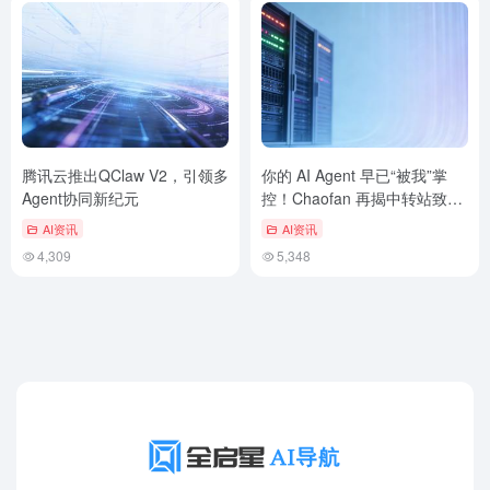
腾讯云推出QClaw V2，引领多
你的 AI Agent 早已“被我”掌
Agent协同新纪元
控！Chaofan 再揭中转站致命
漏洞
AI资讯
AI资讯
4,309
5,348