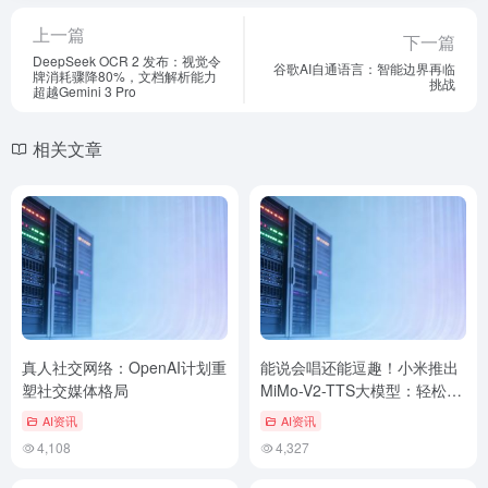
上一篇
下一篇
DeepSeek OCR 2 发布：视觉令
谷歌AI自通语言：智能边界再临
牌消耗骤降80%，文档解析能力
挑战
超越Gemini 3 Pro
相关文章
真人社交网络：OpenAI计划重
能说会唱还能逗趣！小米推出
塑社交媒体格局
MiMo-V2-TTS大模型：轻松驾
驭方言与情感
AI资讯
AI资讯
4,108
4,327