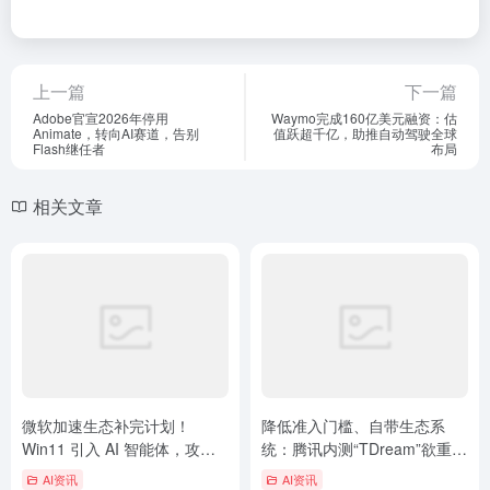
上一篇
下一篇
Adobe官宣2026年停用
Waymo完成160亿美元融资：估
Animate，转向AI赛道，告别
值跃超千亿，助推自动驾驶全球
Flash继任者
布局
相关文章
微软加速生态补完计划！
降低准入门槛、自带生态系
Win11 引入 AI 智能体，攻克
统：腾讯内测“TDream”欲重塑
Arm 原生应用适配最后死角
视频生产体验
AI资讯
AI资讯